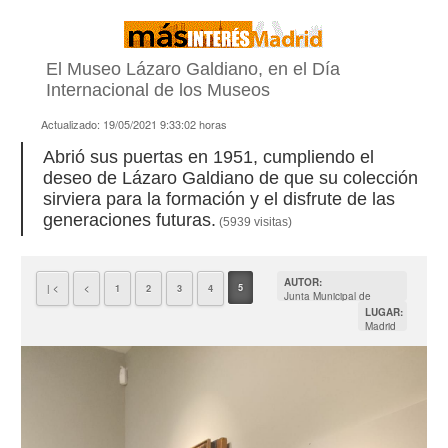
El Museo Lázaro Galdiano, en el Día
Internacional de los Museos
Actualizado:
19/05/2021 9:33:02
horas
Abrió sus puertas en 1951, cumpliendo el
deseo de Lázaro Galdiano de que su colección
sirviera para la formación y el disfrute de las
generaciones futuras.
(5939 visitas)
AUTOR:
5
| <
<
1
2
3
4
Junta Municipal de
Salamanca
LUGAR:
Madrid