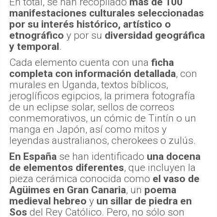
En total, se han recopilado
más de 100
manifestaciones culturales seleccionadas
por su interés histórico, artístico o
etnográfico
y por su
diversidad geográfica
y temporal
.
Cada elemento cuenta con una
ficha
completa con información detallada
, con
murales en Uganda, textos bíblicos,
jeroglíficos egipcios, la primera fotografía
de un eclipse solar, sellos de correos
conmemorativos, un cómic de Tintín o un
manga en Japón, así como mitos y
leyendas australianos, cherokees o zulús.
En España
se han identificado
una docena
de elementos diferentes
, que incluyen la
pieza cerámica conocida como
el vaso de
Agüimes
en Gran Canaria
, un
poema
medieval hebreo
y
un sillar de piedra en
Sos
del Rey Católico. Pero, no sólo son