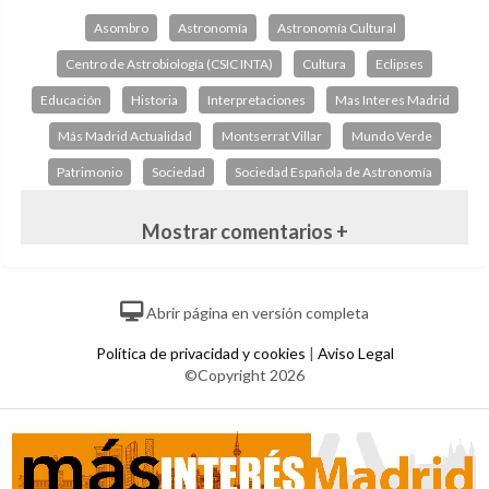
Asombro
Astronomía
Astronomía Cultural
Centro de Astrobiología (CSIC INTA)
Cultura
Eclipses
Educación
Historia
Interpretaciones
Mas Interes Madrid
Más Madrid Actualidad
Montserrat Villar
Mundo Verde
Patrimonio
Sociedad
Sociedad Española de Astronomía
Mostrar comentarios +
Abrir página en versión completa
Política de privacidad y cookies
|
Aviso Legal
©Copyright 2026