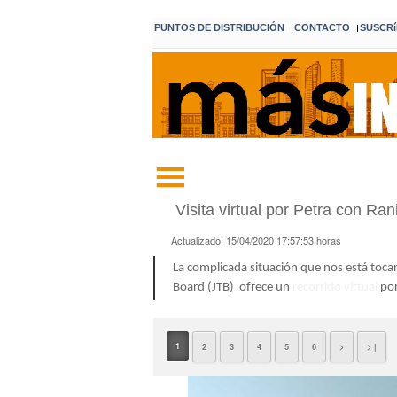
PUNTOS DE DISTRIBUCIÓN
CONTACTO
SUSCRí
I
I
Visita virtual por Petra con Ra
Actualizado:
15/04/2020 17:57:53
horas
La complicada situación que nos está toca
Board (JTB) ofrece un
recorrido virtual
por
1
2
3
4
5
6
>
> |