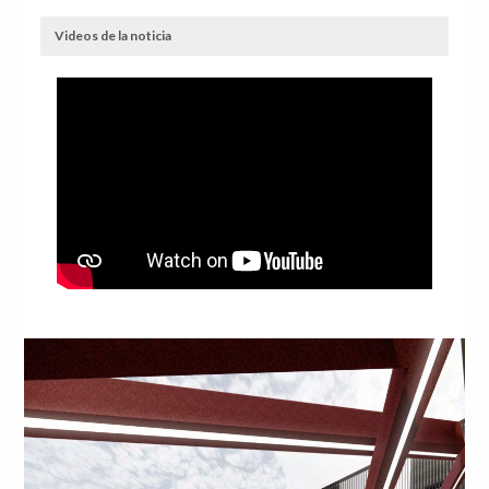
Videos de la noticia
Anterior
Sig