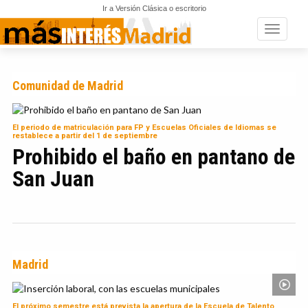
Ir a Versión Clásica o escritorio
Toggle n
Comunidad de Madrid
El periodo de matriculación para FP y Escuelas Oficiales de Idiomas se
restablece a partir del 1 de septiembre
Prohibido el baño en pantano de
San Juan
Madrid
El próximo semestre está prevista la apertura de la Escuela de Talento