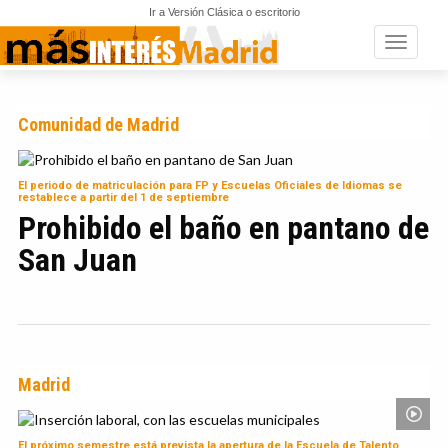
Ir a Versión Clásica o escritorio
Toggle n
Comunidad de Madrid
El periodo de matriculación para FP y Escuelas Oficiales de Idiomas se
restablece a partir del 1 de septiembre
Prohibido el baño en pantano de
San Juan
Madrid
El próximo semestre está prevista la apertura de la Escuela de Talento