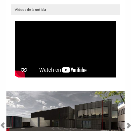
Videos de la noticia
Anterior
Sig