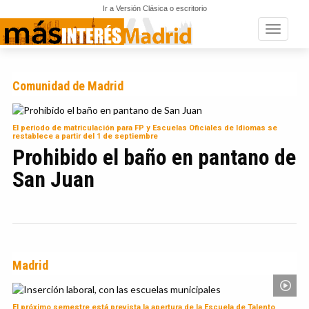
Ir a Versión Clásica o escritorio
Toggle n
Comunidad de Madrid
El periodo de matriculación para FP y Escuelas Oficiales de Idiomas se
restablece a partir del 1 de septiembre
Prohibido el baño en pantano de
San Juan
Madrid
El próximo semestre está prevista la apertura de la Escuela de Talento