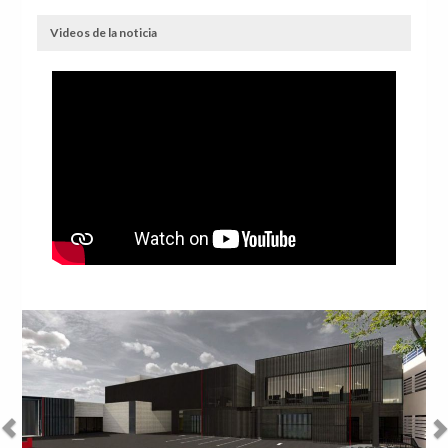
Videos de la noticia
Anterior
Sig