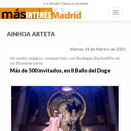
Ir a Versión Clásica o escritorio
Toggle n
AINHOA ARTETA
Viernes 24 de febrero de 2023
Un sueño mágico, compartido con Bodegas Barbadillo en
su 30 aniversario
Más de 500 invitados, en Il Ballo del Doge