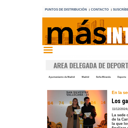
PUNTOS DE DISTRIBUCIÓN
CONTACTO
SUSCRíB
I
I
Edición 7 8 de agosto de 2026
AREA DELEGADA DE DEPOR
Ayuntamiento de Madrid
Madrid
Sofía Miranda
Deporte
En la se
Los ga
11/12/2024
La sede 
de la Car
la que l
finalizar