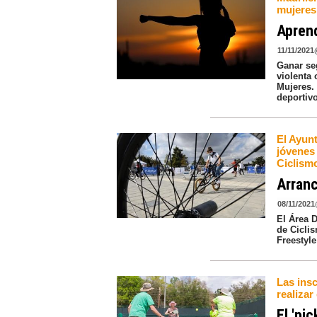
mujeres
Apren
11/11/2021
Ganar se
violenta 
Mujeres. 
deportiv
El Ayun
jóvenes 
Ciclism
Arranc
08/11/2021
El Área 
de Cicli
Freestyle
Las ins
realizar
El 'pic