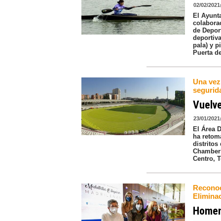
02/02/2021
El Ayunt
colabora
de Depor
deportiv
pala) y 
Puerta de
Una vez 
segurida
Vuelve
23/01/2021
El Área 
ha retom
distritos
Chamberí
Centro, T
Reconoc
Eliminac
Homena