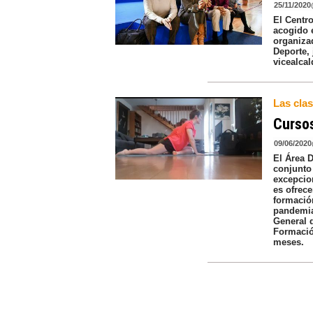
25/11/2020
El Centr
acogido 
organiza
Deporte,
vicealca
Las cla
Cursos
09/06/2020
El Área 
conjunto 
excepcion
es ofrece
formació
pandemia
General 
Formació
meses.