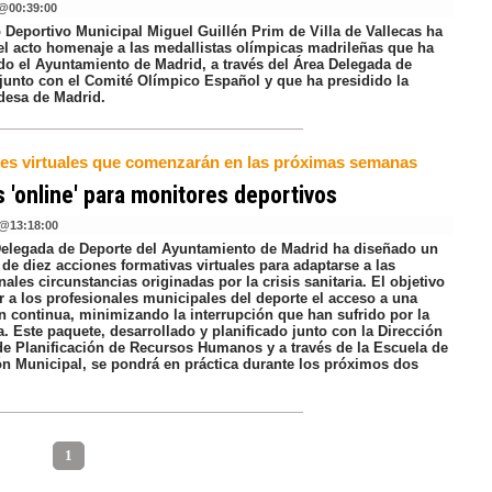
@
00:39:00
o Deportivo Municipal Miguel Guillén Prim de Villa de Vallecas ha
el acto homenaje a las medallistas olímpicas madrileñas que ha
do el Ayuntamiento de Madrid, a través del Área Delegada de
 junto con el Comité Olímpico Español y que ha presidido la
ldesa de Madrid.
ses virtuales que comenzarán en las próximas semanas
 'online' para monitores deportivos
@
13:18:00
Delegada de Deporte del Ayuntamiento de Madrid ha diseñado un
de diez acciones formativas virtuales para adaptarse a las
ales circunstancias originadas por la crisis sanitaria. El objetivo
r a los profesionales municipales del deporte el acceso a una
n continua, minimizando la interrupción que han sufrido por la
. Este paquete, desarrollado y planificado junto con la Dirección
de Planificación de Recursos Humanos y a través de la Escuela de
n Municipal, se pondrá en práctica durante los próximos dos
1