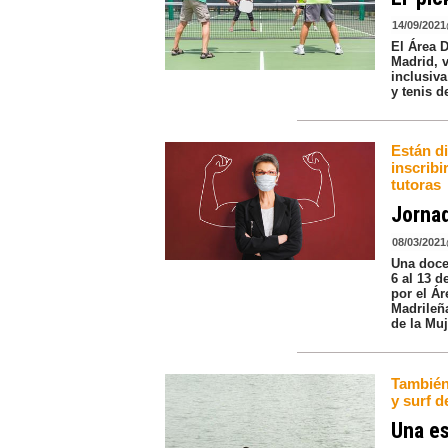
14/09/2021
El Área 
Madrid, 
inclusiva
y tenis d
Están di
inscrib
tutoras
Jornad
08/03/2021
Una doce
6 al 13 
por el Á
Madrileñ
de la Muj
También
y surf d
Una es