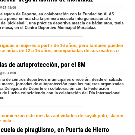
@
17:43:00
Delegada de Deporte, en colaboración con la Fundación ALAS
va a poner en marcha la primera escuela intergeneracional e
 de 'pickleball', una práctica deportiva mezcla de bádminton, tenis
e mesa, en el Centro Deportivo Municipal Moratalaz.
rigidas a mujeres a partir de 16 años, pero también pueden
irse niñas de 12 a 15 años, acompañadas de sus madres o
as de autoprotección, por el 8M
@
10:41:00
na de centros deportivos municipales ofrecerán, desde el sábado
de marzo, jornadas de autoprotección para las mujeres organizadas
rea Delegada de Deporte en colaboración con la Federación
a de Lucha coincidiendo con la celebración del Día Internacional
er.
 comienzan este mes las actividades de kayak polo, slalom
e pala
cuela de piragüismo, en Puerta de Hierro