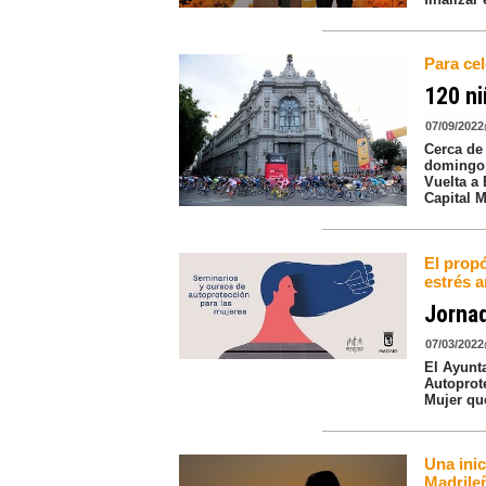
Para ce
120 ni
07/09/2022
Cerca de 
domingo l
Vuelta a
Capital M
El propó
estrés a
Jornad
07/03/2022
El Ayunt
Autoprot
Mujer que
Una ini
Madrile