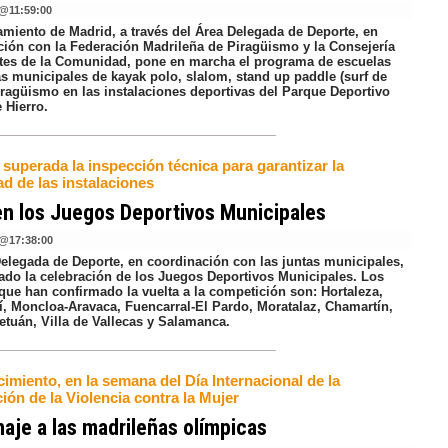
@
11:59:00
amiento de Madrid, a través del Área Delegada de Deporte, en
ción con la Federación Madrileña de Piragüismo y la Consejería
tes de la Comunidad, pone en marcha el programa de escuelas
as municipales de kayak polo, slalom, stand up paddle (surf de
piragüismo en las instalaciones deportivas del Parque Deportivo
 Hierro.
superada la inspección técnica para garantizar la
d de las instalaciones
n los Juegos Deportivos Municipales
@
17:38:00
Delegada de Deporte, en coordinación con las juntas municipales,
ado la celebración de los Juegos Deportivos Municipales. Los
 que han confirmado la vuelta a la competición son: Hortaleza,
, Moncloa-Aravaca, Fuencarral-El Pardo, Moratalaz, Chamartín,
etuán, Villa de Vallecas y Salamanca.
imiento, en la semana del Día Internacional de la
ión de la Violencia contra la Mujer
je a las madrileñas olímpicas