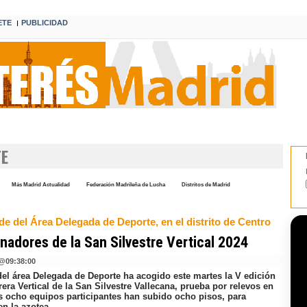
ETE
PUBLICIDAD
I
TE
Más Madrid Actualidad
Federación Madrileña de Lucha
Distritos de Madrid
de del Área Delegada de Deporte, en el distrito de Centro
nadores de la San Silvestre Vertical 2024
@
09:38:00
del área Delegada de Deporte ha acogido este martes la V edición
rera Vertical de la San Silvestre Vallecana, prueba por relevos en
os ocho equipos participantes han subido ocho pisos, para
 en la azotea.