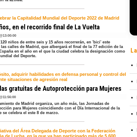
lebrar la Capitalidad Mundial del Deporte 2022 de Madrid
ños, en el recorrido final de La Vuelta
@
13:00:00
120 niños de entre seis y 15 años recorrerán, en 'bici' este
as calles de Madrid, que albergará el final de la 77 edición de la
La
 España en el año en el que la ciudad celebra la designación como
undial del Deporte.
sito, adquirir habilidades en defensa personal y control del
nte situaciones de agresión real
as gratuitas de Autoprotección para Mujeres
@
11:56:00
amiento de Madrid organiza, un año más, las Jornadas de
ección para Mujeres coincidiendo con el Día Internacional de la
 se celebra el este 8 de marzo.
ciativa del Área Delegada de Deporte con la Federación
ña de Lucha, en la que ya han participado más de 5.600