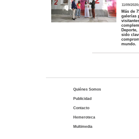
11/09/2020
Más de 75
galerías 
visitante
compleme
Deporte,
sido clav
comprome
mundo.
Quiénes Somos
Publicidad
Contacto
Hemeroteca
Multimedia