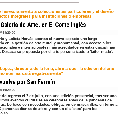
el asesoramiento a coleccionistas particulares y el diseño
ectos integrales para instituciones o empresas
Galería de Arte, en El Corte Inglés
@
18:29:00
to y Leticia Hervás aportan al nuevo espacio una larga
cia en la gestión de arte mural y monumental, con acceso a los
nacionales e internacionales más acreditados en estas disciplinas
s. Destaca su propuesta por el arte personalizado o 'tailor made'.
López, directora de la feria, afirma que "la edición del año
no nos marcará negativamente"
vuelve por San Fermín
@
10:29:00
d regresa el 7 de julio, con una edición presencial, tras ser uno
ltimos eventos culturales en celebrarse antes de la pandemia de
rus. Lo hace con novedades: obligación de mascarillas, en torno a
0 personas diarias de aforo y con un día 'extra' para los
ales.