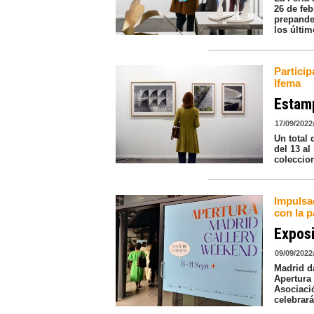
26 de feb
prepande
los últi
Particip
Ifema
Estamp
17/09/2022
Un total 
del 13 al
coleccio
Impulsad
con la p
Exposi
09/09/2022
Madrid da
Apertura
Asociaci
celebrará