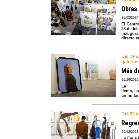
Obras 
26/02/2024
El Centr
28 de feb
Inaugura
directo e
Del 19 a
galerías
Más de
18/10/2023
La
feria
Ifema, c
un millar
Del 22 a
Regres
20/02/2023
La Feria