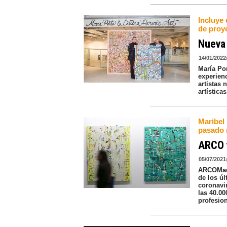
Incluye 
de proy
Nueva 
14/01/2022
María Por
experien
artistas 
artística
Maribel 
pasado 
ARCO 
05/07/2021
ARCOMadri
de los ú
coronavi
las 40.00
profesion