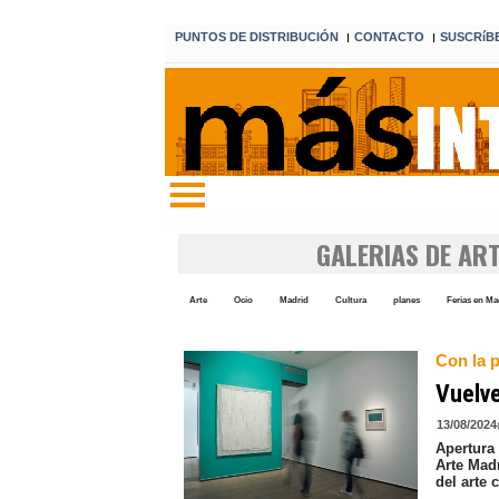
PUNTOS DE DISTRIBUCIÓN
CONTACTO
SUSCRíB
I
I
Edición 7 8 de agosto de 2026
GALERIAS DE AR
Arte
Ocio
Madrid
Cultura
planes
Ferias en Ma
Con la p
Vuelve
13/08/2024
Apertura
Arte Mad
del arte 