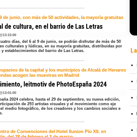
 9 de junio, con más de 50 actividades, la mayoría gratuitas
al de cultura, en el barrio de Las Letras
@
13:15:00
uatro días, del 6 al 9 de junio, se podrán disfrutar de más de 50
es culturales y lúdicas, en su mayoría gratuitas, distribuidas por
La
s y establecimientos del barrio de Las Letras.
espacios de la capital y los municipios de Alcalá de Henares
endas acogen las muestras en Madrid
imiento, leitmotiv de PhotoEspaña 2024
@
13:01:00
aña 2024 celebra, hasta el 29 de septiembre, su nueva edición,
rticipación de 293 artistas visuales y el movimiento como eje
del medio fotográfico, de los creadores y los cambios sociales e
s.
ntro de Convenciones del Hotel Ilunion Pío XII, en
n, del 28 de febrero al 3 de marzo