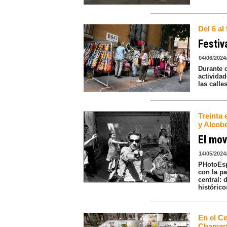
Del 6 al
Festiv
04/06/2024
Durante c
actividad
las calle
Treinta 
y Alcob
El mov
14/05/2024
PHotoEsp
con la pa
central: 
histórico
En el Ce
Chamartí