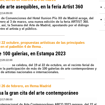
de arte asequibles, en la feria Artist 360
@
14:09:00
o de Convenciones del Hotel Ilunion Pío XII de Madrid acoge, del
rero al 3 de marzo, una nueva edición de la feria ARTIST 360.
, así, la Semana del Arte de Madrid, apostando por el diálogo
ntre el artista y el público.
l 22 octubre, propuestas artísticas de las principales
 en el pabellón 4 de Ifema .
 100 galerías, en Estampa 2023
@
20:22:00
 Estampa
se celebra, del 19 al 22 de octubre, en el recinto ferial de
on la participación de más de 100 galerías de arte contemporáneo y
 de artistas nacionales e internacionales.
l 26 de febrero, en Ifema Madrid
a la gran cita del arte contemporáneo
@
17:08:00
 Internacional de Arte Contemporáneo ARCO 2023 regresa, del 22 al