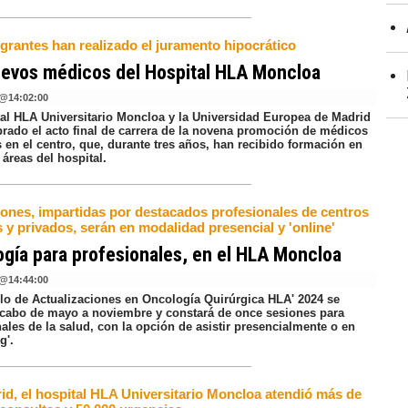
grantes han realizado el juramento hipocrático
uevos médicos del Hospital HLA Moncloa
@
14:02:00
tal HLA Universitario Moncloa y la Universidad Europea de Madrid
brado el acto final de carrera de la novena promoción de médicos
 en el centro, que, durante tres años, han recibido formación en
 áreas del hospital.
iones, impartidas por destacados profesionales de centros
 y privados, serán en modalidad presencial y 'online'
gía para profesionales, en el HLA Moncloa
@
14:44:00
iclo de Actualizaciones en Oncología Quirúrgica HLA' 2024 se
a cabo de mayo a noviembre y constará de once sesiones para
ales de la salud, con la opción de asistir presencialmente o en
g'.
id, el hospital HLA Universitario Moncloa atendió más de