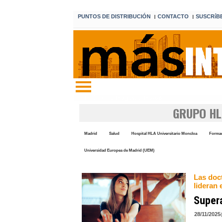
PUNTOS DE DISTRIBUCIÓN
CONTACTO
SUSCRíB
I
I
Edición 7 8 de agosto de 2026
GRUPO HL
Madrid
Salud
Hospital HLA Universitario Moncloa
Formac
Universidad Europea de Madrid (UEM)
Las doc
lideran 
Supera
28/11/2025