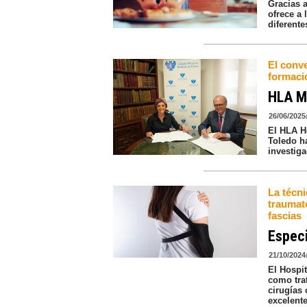
Gracias a
ofrece a 
diferente
El conv
formaci
HLA M
26/06/2025
El HLA H
Toledo h
investig
La técn
traumat
fascias
Especi
21/10/2024
El Hospi
como tra
cirugías 
excelente