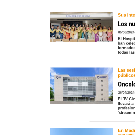
Sus inte
Los n
05/06/2024
El Hospi
han cele
formados
todas las
Las ses
públicos
Oncolo
26/04/2024
El 'IV C
llevará 
profesion
'streamin
En Madr