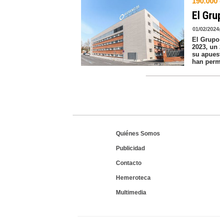
190.000
El Gru
01/02/2024
El Grupo
2023, un
su apues
han perm
Quiénes Somos
Publicidad
Contacto
Hemeroteca
Multimedia