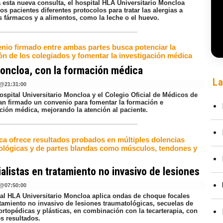
 esta nueva consulta, el hospital HLA Universitario Moncloa
los pacientes diferentes protocolos para tratar las alergias a
s fármacos y a alimentos, como la leche o el huevo.
enio firmado entre ambas partes busca potenciar la
ón de los colegiados y fomentar la investigación médica
oncloa, con la formación médica
La
@
21:31:00
ospital Universitario Moncloa y el Colegio Oficial de Médicos de
an firmado un convenio para fomentar la formación e
ación médica, mejorando la atención al paciente.
ica ofrece resultados probados en múltiples dolencias
ológicas y de partes blandas como músculos, tendones y
alistas en tratamiento no invasivo de lesiones
@
07:50:00
tal HLA Universitario Moncloa aplica ondas de choque focales
tamiento no invasivo de lesiones traumatológicas, secuelas de
ortopédicas y plásticas, en combinación con la tecarterapia, con
s resultados.