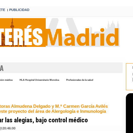
ETE
PUBLICIDAD
I
A
ión médica
HLA Hospital Universitario Moncloa
Profesionales de la salud
toras Almudena Delgado y M.ª Carmen García Avilés
este proyecto del área de Alergología e Inmunología
r las alegias, bajo control médico
@
20:46:00