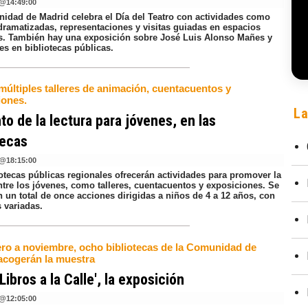
@
14:49:00
idad de Madrid celebra el Día del Teatro con actividades como
 dramatizadas, representaciones y visitas guiadas en espacios
es. También hay una exposición sobre José Luis Alonso Mañes y
es en bibliotecas públicas.
múltiples talleres de animación, cuentacuentos y
iones.
La
o de la lectura para jóvenes, en las
tecas
@
18:15:00
iotecas públicas regionales ofrecerán actividades para promover la
ntre los jóvenes, como talleres, cuentacuentos y exposiciones. Se
n un total de once acciones dirigidas a niños de 4 a 12 años, con
 variadas.
ero a noviembre, ocho bibliotecas de la Comunidad de
acogerán la muestra
'Libros a la Calle', la exposición
@
12:05:00