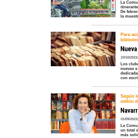
La Comun
itinerant
De febre
la muestr
Para acc
bibliot
Nueva 
23/10/2022
Los club
nuevas e 
dedicadas
con escri
Según l
millón d
Navarr
01/09/2022
La Comun
un total 
más soli