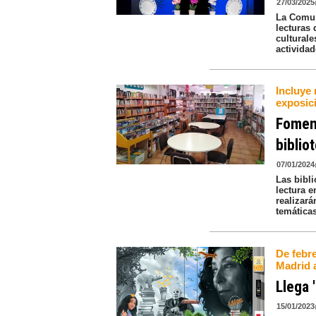
27/03/2025
La Comun
lecturas
cultural
actividad
Incluye 
exposic
Foment
biblio
07/01/2024
Las bibl
lectura e
realizará
temáticas
De febr
Madrid 
Llega 
15/01/2023