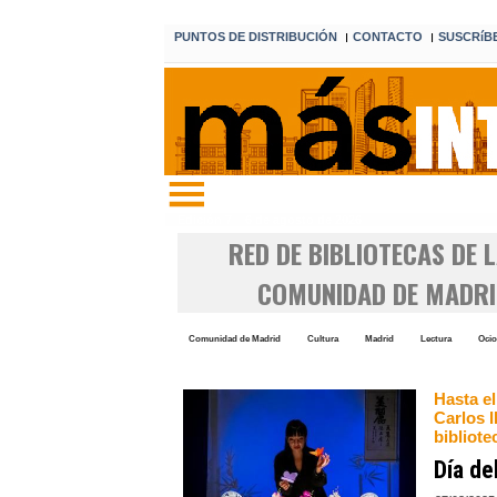
PUNTOS DE DISTRIBUCIÓN
CONTACTO
SUSCRíB
I
I
Edición 7 6 de agosto de 2026
RED DE BIBLIOTECAS DE 
COMUNIDAD DE MADRI
Comunidad de Madrid
Cultura
Madrid
Lectura
Ocio
Hasta el
Carlos I
bibliote
Día de