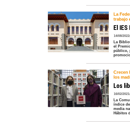
La Fede
trabajo 
El IES
14/08/2022
La Biblio
el Premio
público,
promocio
Crecen l
los madr
Los li
16/02/2021
La Comun
índice de
media na
Hábitos 