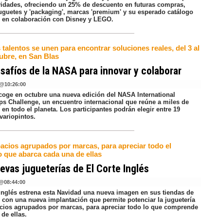
vidades, ofreciendo un 25% de descuento en futuras compras,
uguetes y 'packaging', marcas 'premium' y su esperado catálogo
 en colaboración con Disney y LEGO.
talentos se unen para encontrar soluciones reales, del 3 al
tubre, en San Blas
safíos de la NASA para innovar y colaborar
@
10:26:00
coge en octubre una nueva edición del NASA International
s Challenge, un encuentro internacional que reúne a miles de
en todo el planeta. Los participantes podrán elegir entre 19
variopintos.
acios agrupados por marcas, para apreciar todo el
o que abarca cada una de ellas
evas jugueterías de El Corte Inglés
@
08:44:00
 Inglés estrena esta Navidad una nueva imagen en sus tiendas de
, con una nueva implantación que permite potenciar la juguetería
cios agrupados por marcas, para apreciar todo lo que comprende
de ellas.