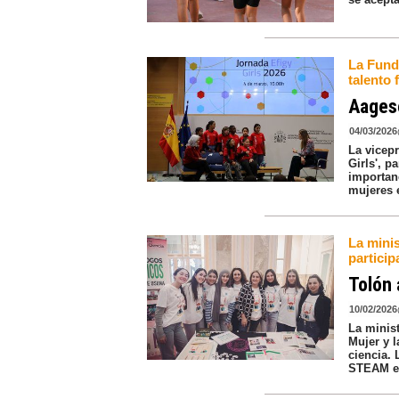
La Fund
talento
Aagese
04/03/2026
La vicep
Girls', 
importanc
mujeres e
La mini
particip
Tolón 
10/02/2026
La minist
Mujer y l
ciencia. 
STEAM en