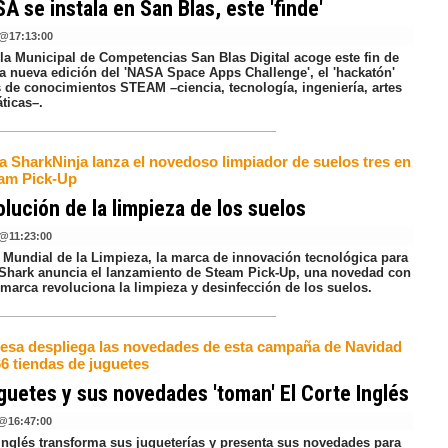
A se instala en San Blas, este 'finde'
@
17:13:00
la Municipal de Competencias San Blas Digital acoge este fin de
a nueva edición del 'NASA Space Apps Challenge', el 'hackatón'
s de conocimientos STEAM –ciencia, tecnología, ingeniería, artes
ticas–.
a SharkNinja lanza el novedoso limpiador de suelos tres en
am Pick-Up
olución de la limpieza de los suelos
@
11:23:00
a Mundial de la Limpieza, la marca de innovación tecnológica para
 Shark anuncia el lanzamiento de Steam Pick-Up, una novedad con
 marca revoluciona la limpieza y desinfección de los suelos.
esa despliega las novedades de esta campaña de Navidad
66 tiendas de juguetes
guetes y sus novedades 'toman' El Corte Inglés
@
16:47:00
 Inglés transforma sus jugueterías y presenta sus novedades para