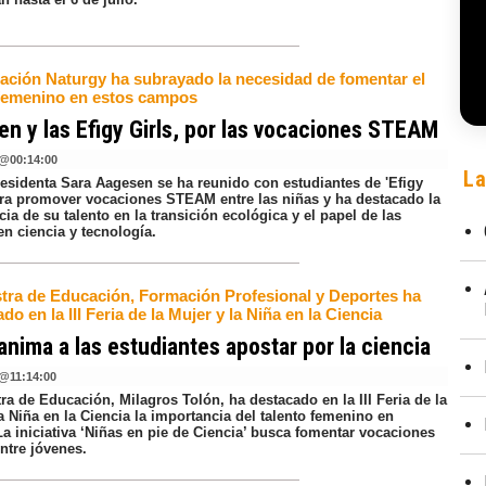
ación Naturgy ha subrayado la necesidad de fomentar el
 femenino en estos campos
n y las Efigy Girls, por las vocaciones STEAM
@
00:14:00
La
residenta Sara Aagesen se ha reunido con estudiantes de 'Efigy
para promover vocaciones STEAM entre las niñas y ha destacado la
ia de su talento en la transición ecológica y el papel de las
n ciencia y tecnología.
stra de Educación, Formación Profesional y Deportes ha
ado en la III Feria de la Mujer y la Niña en la Ciencia
anima a las estudiantes apostar por la ciencia
@
11:14:00
ra de Educación, Milagros Tolón, ha destacado en la III Feria de la
a Niña en la Ciencia la importancia del talento femenino en
La iniciativa ‘Niñas en pie de Ciencia’ busca fomentar vocaciones
tre jóvenes.