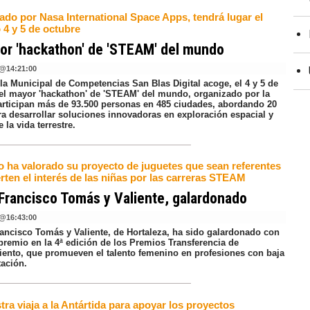
ado por Nasa International Space Apps, tendrá lugar el
 4 y 5 de octubre
or 'hackathon' de 'STEAM' del mundo
@
14:21:00
la Municipal de Competencias San Blas Digital acoge, el 4 y 5 de
 el mayor 'hackathon' de 'STEAM' del mundo, organizado por la
rticipan más de 93.500 personas en 485 ciudades, abordando 20
ra desarrollar soluciones innovadoras en exploración espacial y
 la vida terrestre.
do ha valorado su proyecto de juguetes que sean referentes
rten el interés de las niñas por las carreras STEAM
 Francisco Tomás y Valiente, galardonado
@
16:43:00
rancisco Tomás y Valiente, de Hortaleza, ha sido galardonado con
 premio en la 4ª edición de los Premios Transferencia de
ento, que promueven el talento femenino en profesiones con baja
tación.
tra viaja a la Antártida para apoyar los proyectos