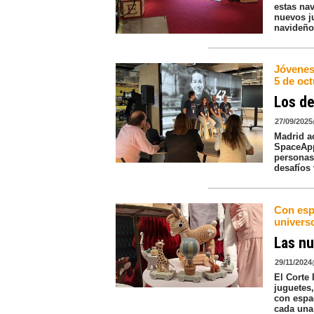
estas na
nuevos j
navideño
Jóvenes 
5 de oc
Los de
27/09/2025
Madrid a
SpaceApp
personas 
desafíos 
Con esp
univers
Las nu
29/11/2024
El Corte
juguetes
con espa
cada una 