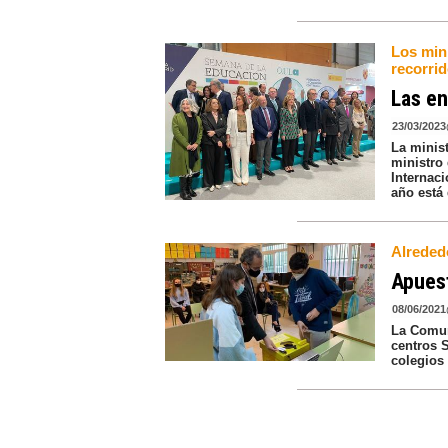
Los mini
recorrid
Las en
23/03/2023
La minist
ministro
Internaci
año está 
Alrededo
Apuest
08/06/2021
La Comun
centros 
colegios 