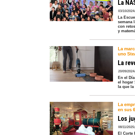
La NAS
03/10/2024
La Escue
semana l
con reto
y matemá
La marc
uno Ste
La rev
20/09/2024
En el Dí
el hogar
la que la
La empr
en sus 
Los ju
08/11/2025
El Corte