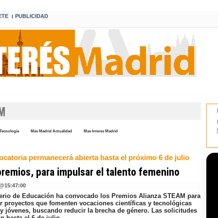
ETE
PUBLICIDAD
I
M
Tecnología
Más Madrid Actualidad
Mas Interes Madrid
catoria permanecerá abierta hasta el próximo 6 de julio
remios, para impulsar el talento femenino
@
15:47:00
terio de Educación ha convocado los Premios Alianza STEAM para
r proyectos que fomenten vocaciones científicas y tecnológicas
 y jóvenes, buscando reducir la brecha de género. Las solicitudes
n hasta el 6 de julio.