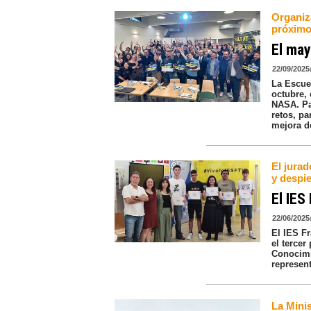
Organiz
próximo
El may
22/09/2025
La Escue
octubre,
NASA. Pa
retos, pa
mejora de
El jura
y despie
El IES
22/06/2025
El IES F
el tercer
Conocimi
represen
La Minis