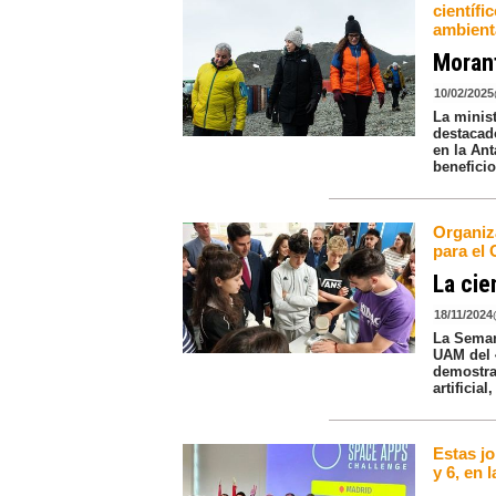
científ
ambient
Morant
10/02/2025
La minis
destacado
en la An
beneficio
Organiz
para el
La cie
18/11/2024
La Seman
UAM del 
demostrac
artificia
Estas jo
y 6, en l