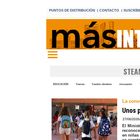
PUNTOS DE DISTRIBUCIÓN
CONTACTO
SUSCRíB
I
I
Edición 7 6 de agosto de 2026
STEA
EDUCACIÓN
Ciencia
Cambio climático
innovación
La convo
Unos p
27/06/2026
El Minis
reconoce
en niñas
se acepta