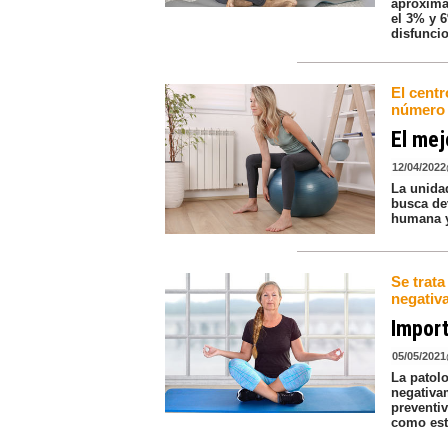
aproxima
el 3% y 
disfunci
El centr
número 
El mej
12/04/2022
La unidad
busca de
humana y
Se trata
negativa
Import
05/05/2021
La patol
negativa
preventi
como est