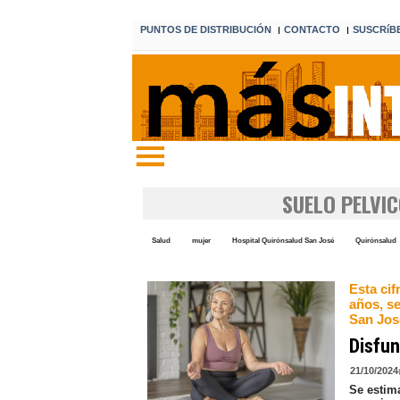
PUNTOS DE DISTRIBUCIÓN
CONTACTO
SUSCRíB
I
I
Edición 7 6 de agosto de 2026
SUELO PELVI
Salud
mujer
Hospital Quirónsalud San José
Quirónsalud
Esta ci
años, se
San Jos
Disfun
21/10/2024
Se estima