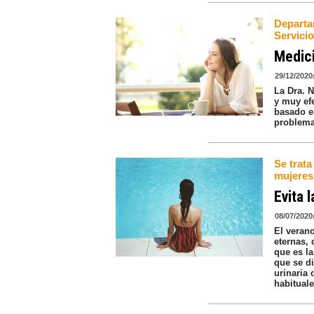
Departa
Servici
Medici
29/12/2020
La Dra. 
y muy efe
basado e
problema
Se trata
mujeres
Evita 
08/07/2020
El veran
eternas,
que es l
que se di
urinaria
habituale