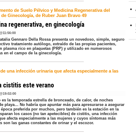
mento de Suelo Pélvico y Medicina Regenerativa del
o de Ginecología, de Ruber Juan Bravo 49
na regenerativa, en ginecología
@
11:56:00
Natalia Gennaro Della Rossa presenta un novedoso, simple, seguro
ctivo tratamiento autólogo, extraído de las propias pacientes,
n plasma rico en plaquetas (PRP) y utilizado en numerosos
s en el campo de la ginecología.
 de una infección urinaria que afecta especialmente a las
la cistitis este verano
@
19:02:00
o es la temporada estrella de bronceado, de calor, de noches
 de playa… No habría que apuntar más para apresurarse a asegurar
a época preferida por muchos, pero también es la estación en la
sparan los casos (no tan apetecibles) de cistitis, una infección
 que afecta especialmente a las mujeres y cuyos síntomas más
s son las ganas constantes de orinar y el escozor.