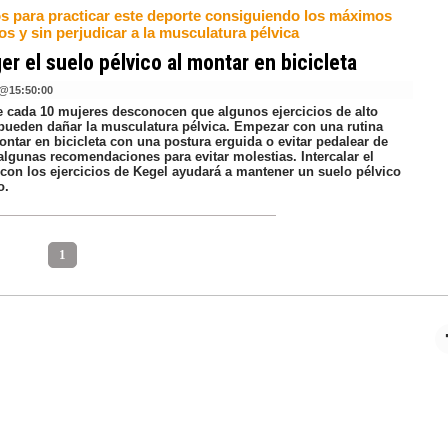
s para practicar este deporte consiguiendo los máximos
os y sin perjudicar a la musculatura pélvica
er el suelo pélvico al montar en bicicleta
@
15:50:00
e cada 10 mujeres desconocen que algunos ejercicios de alto
pueden dañar la musculatura pélvica. Empezar con una rutina
ntar en bicicleta con una postura erguida o evitar pedalear de
algunas recomendaciones para evitar molestias. Intercalar el
 con los ejercicios de Kegel ayudará a mantener un suelo pélvico
o.
1