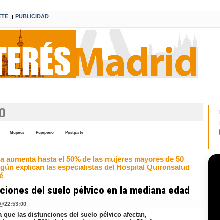
ETE
PUBLICIDAD
I
CO
Mujeres
Puerperio
Postparto
fra aumenta hasta el 50% de las mujeres mayores de 50
gún explican las especialistas del Hospital Quironsalud
é
ciones del suelo pélvico en la mediana edad
@
22:53:00
 que las disfunciones del suelo pélvico afectan,