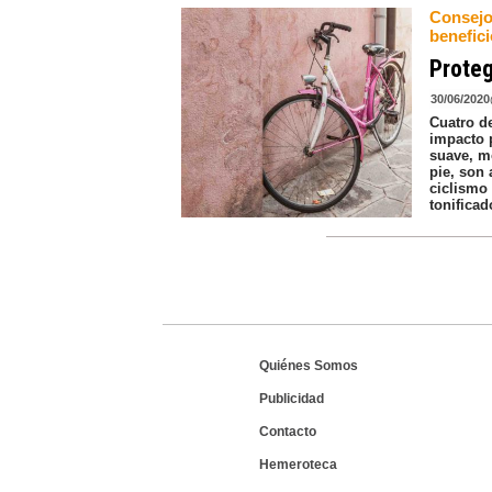
Consejo
benefici
Proteg
30/06/2020
Cuatro d
impacto 
suave, mo
pie, son 
ciclismo
tonificad
Quiénes Somos
Publicidad
Contacto
Hemeroteca