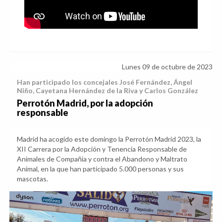
Lunes 09 de octubre de 2023
Han participado los concejales José Fernández, Ángel
Niño, Cayetana Hernández de la Riva y Carlos González
Perrotón Madrid, por la adopción
responsable
Madrid ha acogido este domingo la Perrotón Madrid 2023, la
XII Carrera por la Adopción y Tenencia Responsable de
Animales de Compañía y contra el Abandono y Maltrato
Animal, en la que han participado 5.000 personas y sus
mascotas.
Anterior
Sig