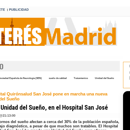
ETE
PUBLICIDAD
I
NO
ociedad Española de Neurología (SEN)
sueño de calidad
Tratamientos
Unidad del Sueño
ital Quirónsalud San José pone en marcha una nueva
del Sueño
Unidad del Sueño, en el Hospital San José
@
21:13:00
tornos del sueño afectan a cerca del 30% de la población española,
ajo diagnóstico, a pesar de que muchos son tratables. El Hospital