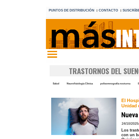
PUNTOS DE DISTRIBUCIÓN
CONTACTO
SUSCRíB
I
I
Edición 7 6 de agosto de 2026
TRASTORNOS DEL SUE
Salud
Neurofisiología Clínica
polisomnografía nocturna
S
El Hosp
Unidad 
Nueva 
24/10/2025
Los tras
con un b