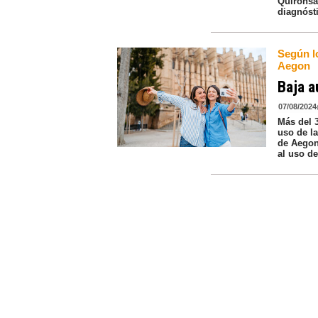
Quirónsa
diagnóst
Según lo
Aegon
Baja a
07/08/2024
Más del 
uso de la
de Aegon
al uso de