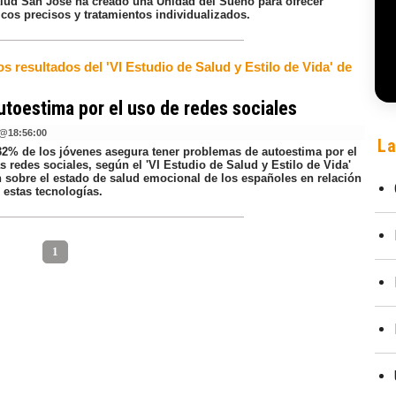
lud San José ha creado una Unidad del Sueño para ofrecer
icos precisos y tratamientos individualizados.
s resultados del 'VI Estudio de Salud y Estilo de Vida' de
utoestima por el uso de redes sociales
@
18:56:00
La
32% de los jóvenes asegura tener problemas de autoestima por el
s redes sociales, según el 'VI Estudio de Salud y Estilo de Vida'
 sobre el estado de salud emocional de los españoles en relación
 estas tecnologías.
1