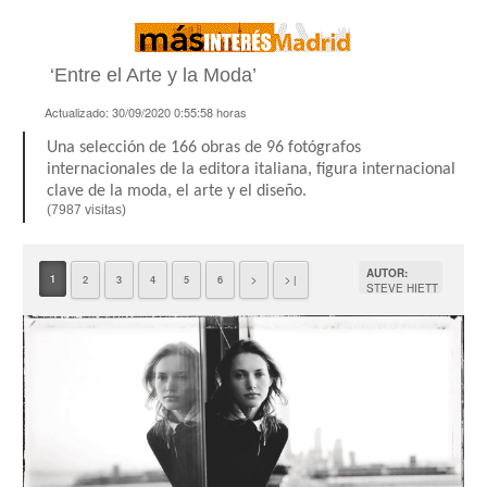
‘Entre el Arte y la Moda’
Actualizado:
30/09/2020 0:55:58
horas
Una selección de 166 obras de 96 fotógrafos
internacionales de la editora italiana, figura internacional
clave de la moda, el arte y el diseño.
(7987 visitas)
AUTOR:
1
2
3
4
5
6
>
> |
STEVE HIETT