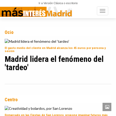
Ir a Versión Clásica o escritorio
Toggle n
Ocio
El gasto medio del cliente en Madrid alcanza los 45 euros por persona y
sesión
Madrid lidera el fenómeno del
'tardeo'
Centro
Enmarcado en las Fiestas de San Lorenzo, propone imaginar futuros más