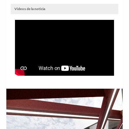
Videos de la noticia
Anterior
Sig