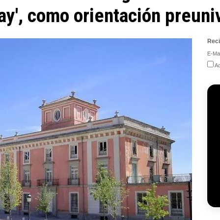
ay', como orientación preuni
Reci
E-Mai
Ac