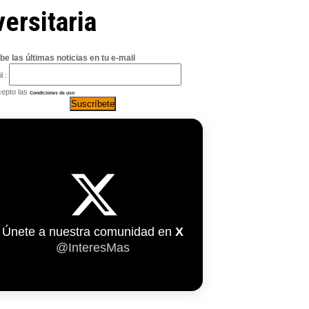
versitaria
be las últimas noticias en tu e-mail
l :
epto las
Condiciones de uso
Únete a nuestra comunidad en
X
@InteresMas