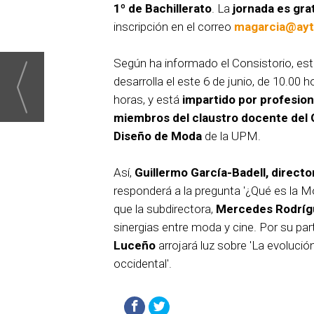
1º de Bachillerato
. La
jornada es gra
inscripción en el correo
magarcia@ayt
Según ha informado el Consistorio, es
desarrolla el este 6 de junio, de 10.00 
horas, y está
impartido por profesion
miembros del claustro docente del 
Diseño de Moda
de la UPM.
Así,
Guillermo García-Badell, direc
responderá a la pregunta '¿Qué es la M
que la subdirectora,
Mercedes Rodríg
sinergias entre moda y cine. Por su par
Luceño
arrojará luz sobre 'La evolución
occidental'.