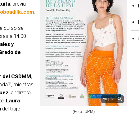
tuita
, previa
oboadilla.com.
te curso se
horas a 14.00
ales y
Grado de
tor del CSDMM
,
oda?', mientras
uez
, analizará
Ampliar
te,
Laura
 del traje
(Foto: UPM)