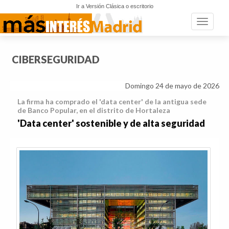
Ir a Versión Clásica o escritorio
Toggle n
CIBERSEGURIDAD
Domingo 24 de mayo de 2026
La firma ha comprado el 'data center' de la antigua sede
de Banco Popular, en el distrito de Hortaleza
'Data center' sostenible y de alta seguridad