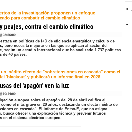
ertos de la investigación proponen un enfoque
icado para combatir el cambio climático
y peajes, contra el cambio climático
@
08:56:00
staca en políticas de I+D de eficiencia energética y cálculo de
, pero necesita mejorar en las que se aplican al sector del
e, según un estudio internacional que ha analizado 1.737 políticas
s de 40 países.
 un inédito efecto de "sobretensiones en cascada" como el
el 'blackout' y publicará un informe final en 2026
usas del 'apagón' ven la luz
@
10:44:00
igación europea sobre el apagón del 28 de abril califica el
e como el más grave en 20 años, destacando un efecto inédito de
nsiones en cascada". El informe de Entso-E, que no asigna
, busca ofrecer una explicación técnica y prevenir futuros
s en el sistema eléctrico europeo.