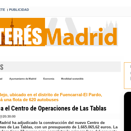
ETE
PUBLICIDAD
I
ES
dad
Ayuntamiento de Madrid
Economía
Movilidad sostenible
ejo, ubicado en el distrito de Fuencarral-El Pardo,
rá una flota de 620 autobuses
a el Centro de Operaciones de Las Tablas
@
20:30:00
adrid ha adjudicado la construcción del nuevo Centro de
nes de Las Tablas, con un presupuesto de 1.665.065,62 euros. La