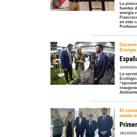
La preoc
fuentes d
energía 
Francisc
en este 
Profesio
Durante 
Energía
España
22/02/2023
La secret
Ecológic
“epicent
inaugurac
Ambiente
El conce
media e
Primer
28/12/2022