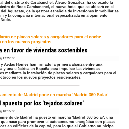
al del distrito de Carabanchel, Álvaro González, ha colocado la
piedra de Node Carabanchel, el nuevo hotel que se ubicará en el
 del Aguacate, de la gestora española de inversiones inmobiliarias
 y la compañía internacional especializada en alojamiento
 Node.
larán de placas solares y cargadores para el coche
co en los nuevos proyectos
a en favor de viviendas sostenibles
@
17:27:00
a y Aedas Homes han firmado la primera alianza entre una
a y una eléctrica en España para impulsar las viviendas
es mediante la instalación de placas solares y cargadores para el
éctrico en los nuevos proyectos residenciales.
tamiento de Madrid pone en marcha 'Madrid 360 Solar'
 apuesta por los 'tejados solares'
@
18:15:00
amiento de Madrid ha puesto en marcha 'Madrid 360 Solar', una
va que nace para promover el autoconsumo energético con placas
icas en edificios de la capital, para lo que el Gobierno municipal