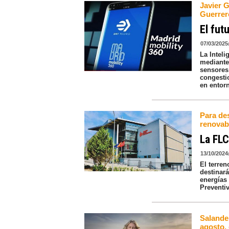
Javier 
Guerrer
El fut
07/03/2025
La Inteli
mediante
sensores
congesti
en entorn
Para de
renovab
La FLC
13/10/2024
El terre
destinar
energías
Preventi
Salande
agosto,