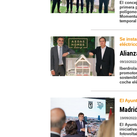
El concej
primera 
polígono
Momentum
temporal
Se insta
eléctri
Alianz
09/10/2022
Iberdrol
promotor
sostenibl
coche el
El Ayun
Madrid
19/09/2022
El Ayunt
iniciati
fotovolta