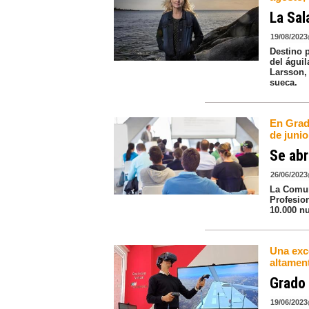
La Sal
19/08/2023
Destino 
del águil
Larsson, 
sueca.
En Grado
de junio
Se abr
26/06/2023
La Comun
Profesio
10.000 nu
Una exc
altament
Grado 
19/06/2023