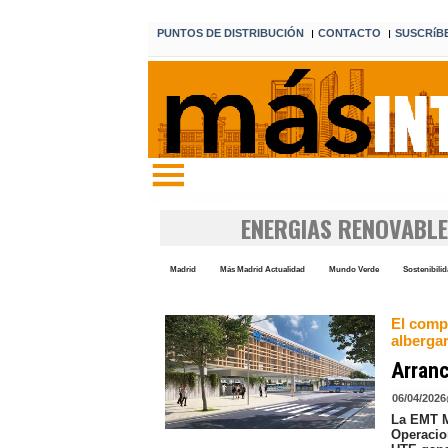
PUNTOS DE DISTRIBUCIÓN
CONTACTO
SUSCRíB
I
I
Edición 7 7 de agosto de 2026
ENERGIAS RENOVABL
Madrid
Más Madrid Actualidad
Mundo Verde
Sostenibili
El compl
alberga
Arranc
06/04/2026
La EMT M
Operacio