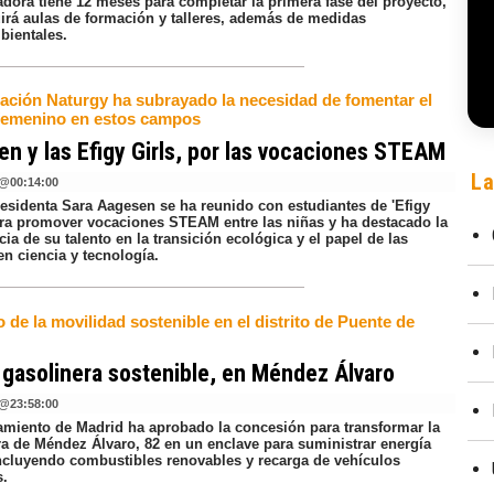
dora tiene 12 meses para completar la primera fase del proyecto,
uirá aulas de formación y talleres, además de medidas
ientales.
ación Naturgy ha subrayado la necesidad de fomentar el
 femenino en estos campos
n y las Efigy Girls, por las vocaciones STEAM
La
@
00:14:00
residenta Sara Aagesen se ha reunido con estudiantes de 'Efigy
para promover vocaciones STEAM entre las niñas y ha destacado la
ia de su talento en la transición ecológica y el papel de las
n ciencia y tecnología.
de la movilidad sostenible en el distrito de Puente de
s
gasolinera sostenible, en Méndez Álvaro
@
23:58:00
amiento de Madrid ha aprobado la concesión para transformar la
ra de Méndez Álvaro, 82 en un enclave para suministrar energía
incluyendo combustibles renovables y recarga de vehículos
s.