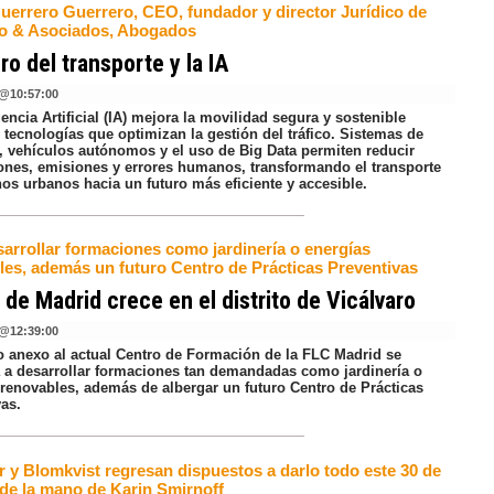
Guerrero Guerrero, CEO, fundador y director Jurídico de
o & Asociados, Abogados
uro del transporte y la IA
@
10:57:00
gencia Artificial (IA) mejora la movilidad segura y sostenible
 tecnologías que optimizan la gestión del tráfico. Sistemas de
, vehículos autónomos y el uso de Big Data permiten reducir
ones, emisiones y errores humanos, transformando el transporte
os urbanos hacia un futuro más eficiente y accesible.
sarrollar formaciones como jardinería o energías
les, además un futuro Centro de Prácticas Preventivas
 de Madrid crece en el distrito de Vicálvaro
@
12:39:00
no anexo al actual Centro de Formación de la FLC Madrid se
á a desarrollar formaciones tan demandadas como jardinería o
 renovables, además de albergar un futuro Centro de Prácticas
vas.
r y Blomkvist regresan dispuestos a darlo todo este 30 de
 de la mano de Karin Smirnoff