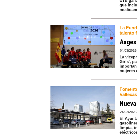
UTE gana
que incl
medioamb
La Fund
talento
Aagese
04/03/2026
La vicep
Girls', 
importanc
mujeres e
Fomento 
Valleca
Nueva 
24/02/2026
El Ayunt
gasoline
limpia, 
eléctrico