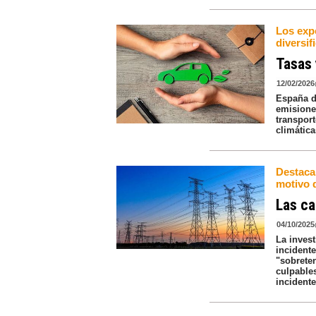
Los exp
diversif
Tasas 
12/02/2026
España de
emisiones
transport
climática
Destaca
motivo d
Las ca
04/10/2025
La invest
incident
"sobrete
culpables
incidente