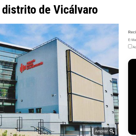
 distrito de Vicálvaro
Reci
E-Mai
Ac
Ampliar