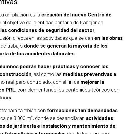
ntivas
a ampliación es la
creación del nuevo Centro de
 al objetivo de la entidad paritaria de trabajar en
las condiciones de seguridad del sector
,
usión directa en las actividades que se dan
en las obras
 de trabajo
donde se generan la mayoría de los
ría de los accidentes laborales
.
alumnos podrán hacer prácticas y conocer los
n construcción
, así como las
medidas preventivas a
no real, pero controlado, con el fin de
mejorar la
 en PRL
, complementando los contenidos teóricos con
ticos
.
estrenará también con
formaciones tan demandadas
rca de 3.000 m², donde se desarrollarán
actividades
ros de jardinería e instalación y mantenimiento de
ar fotovoltaica y termosolar,
donde los alumnos