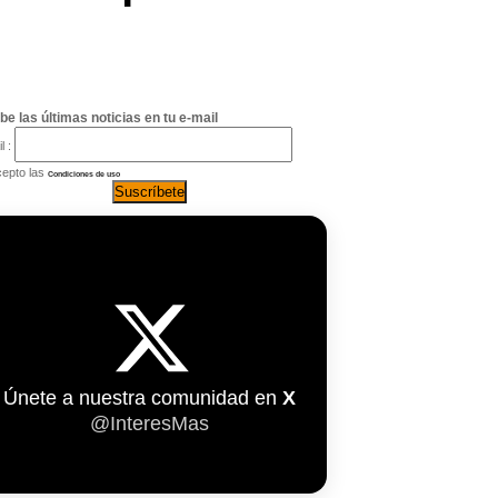
be las últimas noticias en tu e-mail
l :
epto las
Condiciones de uso
Únete a nuestra comunidad en
X
@InteresMas