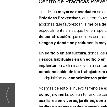
Centro de Prácticas Preve
Una de las
mayores novedades
de est
Prácticas Preventivas
, que contribuye
acciones que favorezcan la
mejora de 
especialmente en las que tienen reperc
de construcción
, que son los centros
riesgos
y donde se producen la mayo
Un edificio en estructura
, donde los
riesgos habituales en un edificio e
implantar
para eliminarlos, en un entor
concienciación de los trabajadores
la adquisición de
conocimientos prác
Además de esto, el nuevo terreno se 
como jardinería
, con un terreno de ce
auxiliares en viveros, jardines, cent
jardines y zonas verdes
;
energía sol