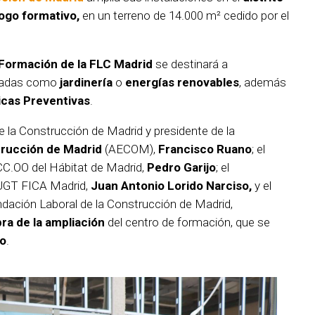
ogo formativo,
en un terreno de 14.000 m² cedido por el
Formación de la FLC Madrid
se destinará a
adas como
jardinería
o
energías renovables
, además
icas Preventivas
.
e la Construcción de Madrid y presidente de la
trucción de Madrid
(AECOM),
Francisco Ruano
; el
CC.OO del Hábitat de Madrid,
Pedro Garijo
; el
e UGT FICA Madrid,
Juan Antonio Lorido Narciso,
y el
undación Laboral de la Construcción de Madrid,
bra de la ampliación
del centro de formación, que se
ño
.