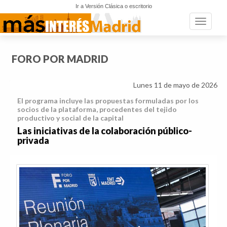
Ir a Versión Clásica o escritorio
Toggle n
FORO POR MADRID
Lunes 11 de mayo de 2026
El programa incluye las propuestas formuladas por los
socios de la plataforma, procedentes del tejido
productivo y social de la capital
Las iniciativas de la colaboración público-
privada