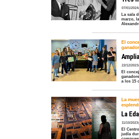
07/01/2024
La sala 
marzo, la
Alexandre
El conce
ganador
Amplia
22/12/2023
El concej
ganadores
a los 15 
La mues
esplend
La Eda
11/10/2023
El Centro
judía du
compuest