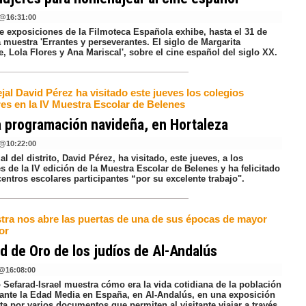
@
16:31:00
de exposiciones de la Filmoteca Española exhibe, hasta el 31 de
 muestra 'Errantes y perseverantes. El siglo de Margarita
, Lola Flores y Ana Mariscal', sobre el cine español del siglo XX.
jal David Pérez ha visitado este jueves los colegios
es en la IV Muestra Escolar de Belenes
 programación navideña, en Hortaleza
@
10:22:00
al del distrito, David Pérez, ha visitado, este jueves, a los
 de la IV edición de la Muestra Escolar de Belenes y ha felicitado
centros escolares participantes “por su excelente trabajo".
tra nos abre las puertas de una de sus épocas de mayor
or
d de Oro de los judíos de Al-Andalús
@
16:08:00
 Sefarad-Israel muestra cómo era la vida cotidiana de la población
rante la Edad Media en España, en Al-Andalús, en una exposición
a por varios documentos que permiten al visitante viajar a través