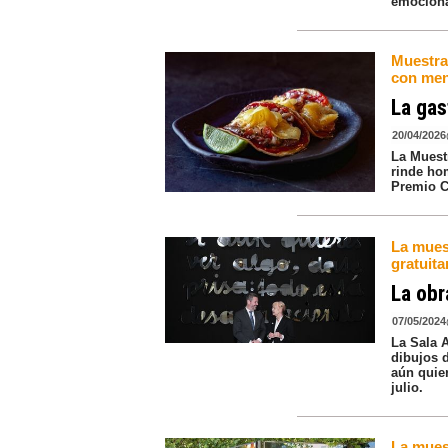
emocional
Muestra
con men
La gas
20/04/2026
La Muest
rinde hom
Premio C
La muest
gratuita
La obr
07/05/2024
La Sala 
dibujos d
aún quie
julio.
La muest