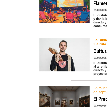
Flamen
31/07/2026
El distri
y dar la 
directo 
concursos
La Bibli
'La ruta
Cultur
01/08/2026
El distri
al aire l
directo y
proyecto
La muest
de sept
El Pra
03/07/2026