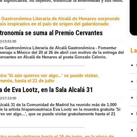
 significativa. Su objetivo, visibilizar la enfermedad y sus retos.
 Gastronómica Literaria de Alcalá de Henares sorprende
ús inspirados en el país de origen del galardonado
tronomía se suma al Premio Cervantes
@
13:01:00
ra Gastronómica Literaria de Alcalá Gastronómica - Fomentur
La
enaje a México del 20 al 26 de abril con motivo de la entrega del
ervantes en Alcalá de Henares al poeta Gonzalo Celorio.
ra 'Si aún quieres ver algo...' se puede visitar,
mente, hasta el 21 de julio
a de Eva Lootz, en la Sala Alcalá 31
@
17:13:00
Alcalá 31 de la Comunidad de Madrid ha reunido más de 1.000
e la artista hispanoautriaca Eva Lootz en la muestra gratuita 'Si
res ver algo...', que se puede visitar gratuitamente hasta el 21
ra puede visitarse hasta el 16 de junio, en la plaza de