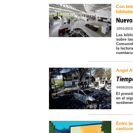
Con temá
bibliote
Nuevos
10/01/2023
Las bibli
sobre las
Comunidad
la lectur
cuentacu
Angel A
Tiempo
04/08/2026
El presi
en el sig
sostiene
Entre l
castizos