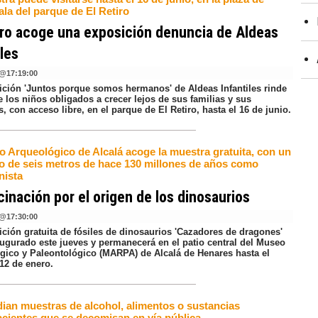
la del parque de El Retiro
iro acoge una exposición denuncia de Aldeas
iles
@
17:19:00
ición 'Juntos porque somos hermanos' de Aldeas Infantiles rinde
 los niños obligados a crecer lejos de sus familias y sus
 con acceso libre, en el parque de El Retiro, hasta el 16 de junio.
o Arqueológico de Alcalá acoge la muestra gratuita, con un
o de seis metros de hace 130 millones de años como
nista
cinación por el origen de los dinosaurios
@
17:30:00
ción gratuita de fósiles de dinosaurios 'Cazadores de dragones'
ugurado este jueves y permanecerá en el patio central del Museo
gico y Paleontológico (MARPA) de Alcalá de Henares hasta el
12 de enero.
dian muestras de alcohol, alimentos o sustancias
acientes que se decomisan en vía pública