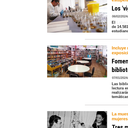
Los 'v
06/02/2024
El
Labor
de 14.58
estudiand
Incluye 
exposic
Foment
biblio
07/01/2024
Las bibl
lectura e
realizará
temáticas
La muest
mujeres 
Tres m