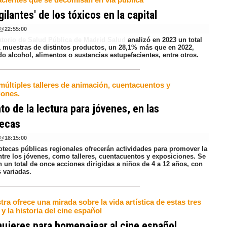
igilantes' de los tóxicos en la capital
@
22:55:00
atorio de Salud Pública de Madrid Salud
analizó en 2023 un total
1 muestras de distintos productos, un 28,1% más que en 2022,
o alcohol, alimentos o sustancias estupefacientes, entre otros.
múltiples talleres de animación, cuentacuentos y
iones.
o de la lectura para jóvenes, en las
tecas
@
18:15:00
iotecas públicas regionales ofrecerán actividades para promover la
ntre los jóvenes, como talleres, cuentacuentos y exposiciones. Se
n un total de once acciones dirigidas a niños de 4 a 12 años, con
 variadas.
ra ofrece una mirada sobre la vida artística de estas tres
y la historia del cine español
ujeres para homenajear al cine español