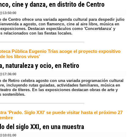
co, cine y danza, en distrito de Centro
@
13:50:00
to de Centro ofrece una variada agenda cultural para despedir julio
bienvenida a agosto, con flamenco, cine al aire libre, música en
y exposiciones. Destacan espectáculos como 'Concertdanza' y
 relacionados con las fiestas locales.
oteca Pública Eugenio Trías acoge el proyecto expositivo
 de los libros vivos'
a, naturaleza y ocio, en Retiro
@
17:36:00
to de Retiro celebra agosto con una variada programación cultural
ibre, incluyendo rutas guiadas, actividades familiares, música en
 teatro de títeres. En las exposiciones destacan obras de arte y
s sostenibles.
ra 'Prado. Siglo XXI' se puede visitar hasta el próximo 27
iembre
do del siglo XXI, en una muestra
@
10:01:00