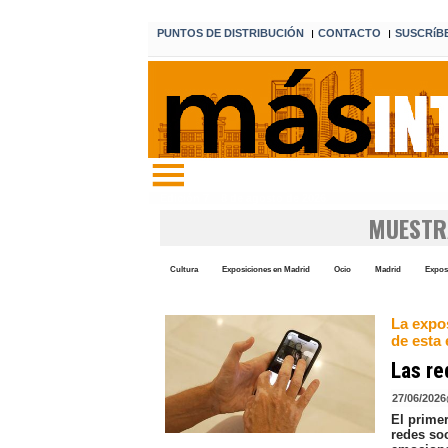
PUNTOS DE DISTRIBUCIÓN
CONTACTO
SUSCRíB
I
I
Edición 7 8 de agosto de 2026
MUESTR
Cultura
Exposiciones en Madrid
Ocio
Madrid
Expos
La expos
de esta
Las re
27/06/2026
El primer
redes so