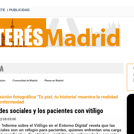
ETE
PUBLICIDAD
I
A
ición
Comunidad de Madrid
Planes en Madrid
ición fotográfica 'Tu piel, tu historia' muestra la realidad
 enfermedad
des sociales y los pacientes con vitíligo
@
18:03:00
 'Informe sobre el Vitíligo en el Entorno Digital' revela que las
ciales son un refugio para pacientes, quienes enfrentan una carga