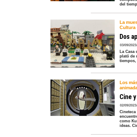
del tiem
La muest
Cultura 
Dos ap
03/09/2023
La Casa d
plató de
tiempos,
Los más
animada 
Cine y
02/09/2023
Cineteca
encuentro
como Kub
ideas. Ci