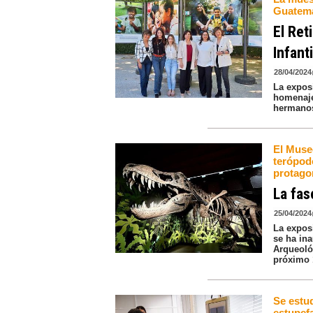
Guatema
El Ret
Infant
28/04/2024
La expos
homenaje
hermanos,
El Muse
terópod
protago
La fas
25/04/2024
La exposi
se ha ina
Arqueoló
próximo 
Se estu
estupef