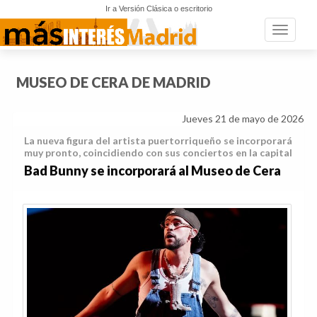
Ir a Versión Clásica o escritorio
Toggle n
MUSEO DE CERA DE MADRID
Jueves 21 de mayo de 2026
La nueva figura del artista puertorriqueño se incorporará
muy pronto, coincidiendo con sus conciertos en la capital
Bad Bunny se incorporará al Museo de Cera