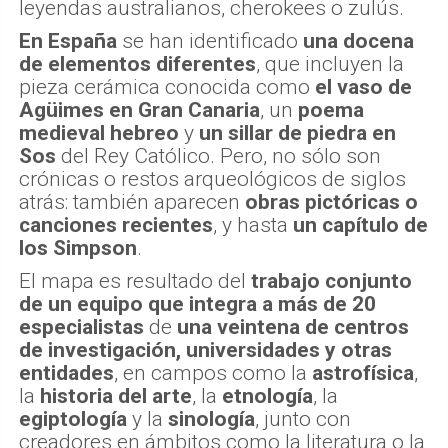
leyendas australianos, cherokees o zulús.
En España
se han identificado
una docena
de elementos diferentes
, que incluyen la
pieza cerámica conocida como
el vaso de
Agüimes
en Gran Canaria
, un
poema
medieval hebreo
y
un sillar de piedra en
Sos
del Rey Católico. Pero, no sólo son
crónicas o restos arqueológicos de siglos
atrás: también aparecen
obras pictóricas o
canciones recientes
, y hasta
un capítulo de
los Simpson
.
El mapa es resultado del
trabajo conjunto
de un equipo que integra a más de 20
especialistas
de
una veintena de centros
de investigación, universidades y otras
entidades
, en campos como la
astrofísica
,
la
historia del arte
, la
etnología
, la
egiptología
y la
sinología
, junto con
creadores en ámbitos como la literatura o la