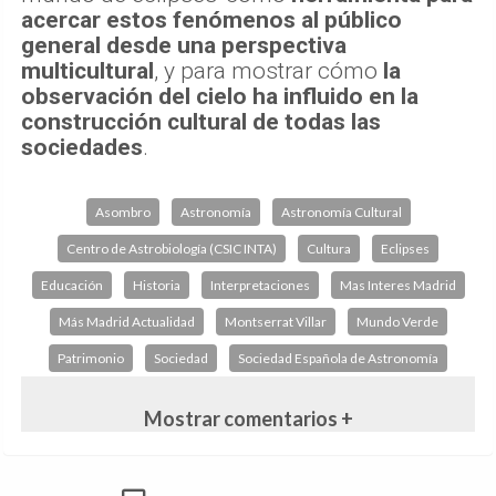
acercar estos fenómenos al público
general desde una perspectiva
multicultural
, y para mostrar cómo
la
observación del cielo ha influido en la
construcción cultural de todas las
sociedades
.
Asombro
Astronomía
Astronomía Cultural
Centro de Astrobiología (CSIC INTA)
Cultura
Eclipses
Educación
Historia
Interpretaciones
Mas Interes Madrid
Más Madrid Actualidad
Montserrat Villar
Mundo Verde
Patrimonio
Sociedad
Sociedad Española de Astronomía
Mostrar comentarios +