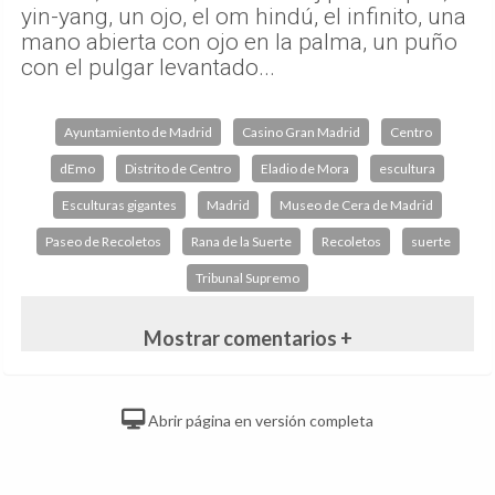
yin-yang, un ojo, el om hindú, el infinito, una
mano abierta con ojo en la palma, un puño
con el pulgar levantado...
Ayuntamiento de Madrid
Casino Gran Madrid
Centro
dEmo
Distrito de Centro
Eladio de Mora
escultura
Esculturas gigantes
Madrid
Museo de Cera de Madrid
Paseo de Recoletos
Rana de la Suerte
Recoletos
suerte
Tribunal Supremo
Mostrar comentarios +
Abrir página en versión completa