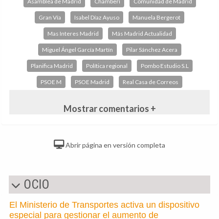
Asamblea de Madrid
Chamberí
Comunidad de Madrid
Gran Vía
Isabel Díaz Ayuso
Manuela Bergerot
Mas Interes Madrid
Más Madrid Actualidad
Miguel Ángel García Martín
Pilar Sánchez Acera
Planifica Madrid
Política regional
Pombo Estudio S.L
PSOE M
PSOE Madrid
Real Casa de Correos
Mostrar comentarios +
Abrir página en versión completa
OCIO
El Ministerio de Transportes activa un dispositivo
especial para gestionar el aumento de