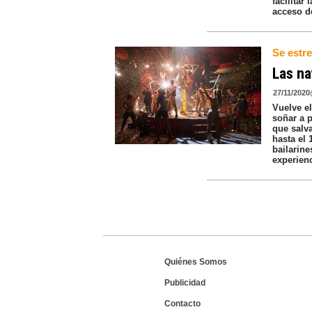
facilitar
acceso d
Se estre
Las na
27/11/2020
Vuelve e
soñar a 
que salva
hasta el 
bailarine
experienc
Quiénes Somos
Publicidad
Contacto