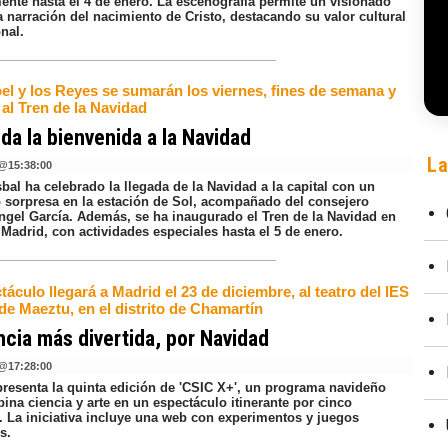
mente hasta el 4 de enero. La escenografía permite un visionado
a narración del nacimiento de Cristo, destacando su valor cultural
onal.
el y los Reyes se sumarán los viernes, fines de semana y
 al Tren de la Navidad
 da la bienvenida a la Navidad
La
@
15:38:00
bal ha celebrado la llegada de la Navidad a la capital con un
o sorpresa en la estación de Sol, acompañado del consejero
ngel García. Además, se ha inaugurado el Tren de la Navidad en
Madrid, con actividades especiales hasta el 5 de enero.
táculo llegará a Madrid el 23 de diciembre, al teatro del IES
de Maeztu, en el distrito de Chamartín
ncia más divertida, por Navidad
@
17:28:00
presenta la quinta edición de 'CSIC X+', un programa navideño
na ciencia y arte en un espectáculo itinerante por cinco
. La iniciativa incluye una web con experimentos y juegos
os.