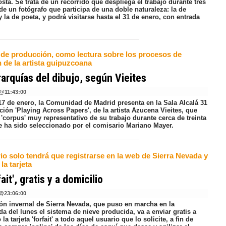
sta. Se trata de un recorrido que despliega el trabajo durante tres
de un fotógrafo que participa de una doble naturaleza: la de
y la de poeta, y podrá visitarse hasta el 31 de enero, con entrada
 de producción, como lectura sobre los procesos de
 de la artista guipuzcoana
rarquías del dibujo, según Vieites
@
11:43:00
 17 de enero, la Comunidad de Madrid presenta en la Sala Alcalá 31
ción 'Playing Across Papers', de la artista Azucena Vieites, que
'corpus' muy representativo de su trabajo durante cerca de treinta
e ha sido seleccionado por el comisario Mariano Mayer.
io solo tendrá que registrarse en la web de Sierra Nevada y
 la tarjeta
fait', gratis y a domicilio
@
23:06:00
ión invernal de Sierra Nevada, que puso en marcha en la
 del lunes el sistema de nieve producida, va a enviar gratis a
 la tarjeta 'forfait' a todo aquel usuario que lo solicite, a fin de