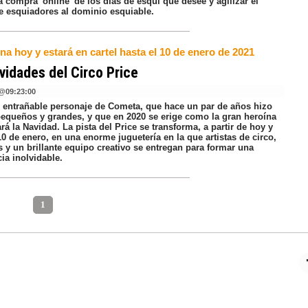
 la compra 'online' de los días de esquí que desee y agilizar el
e esquiadores al dominio esquiable.
na hoy y estará en cartel hasta el 10 de enero de 2021
vidades del Circo Price
@
09:23:00
l entrañable personaje de Cometa, que hace un par de años hizo
pequeños y grandes, y que en 2020 se erige como la gran heroína
rá la Navidad. La pista del Price se transforma, a partir de hoy y
10 de enero, en una enorme juguetería en la que artistas de circo,
s y un brillante equipo creativo se entregan para formar una
ia inolvidable.
1