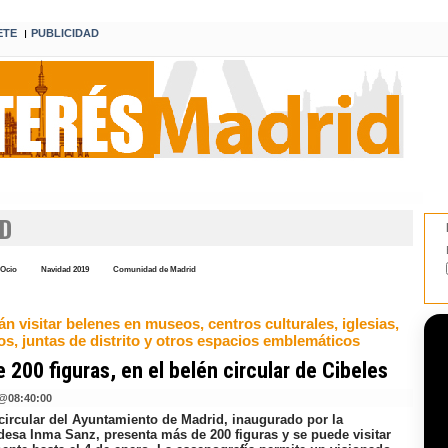
ETE
PUBLICIDAD
I
AD
Ocio
Navidad 2019
Comunidad de Madrid
n visitar belenes en museos, centros culturales, iglesias,
os, juntas de distrito y otros espacios emblemáticos
 200 figuras, en el belén circular de Cibeles
@
08:40:00
 circular del Ayuntamiento de Madrid, inaugurado por la
ldesa Inma Sanz, presenta más de 200 figuras y se puede visitar