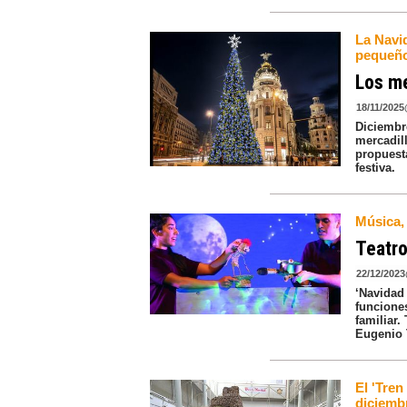
La Navid
pequeñ
Los me
18/11/2025
Diciembr
mercadil
propuest
festiva.
Música, 
Teatro
22/12/2023
‘Navidad 
funciones
familiar.
Eugenio 
El 'Tren
diciemb