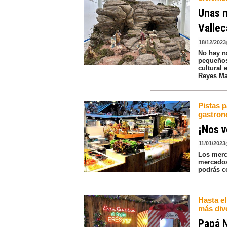
Unas n
Vallec
18/12/2023
No hay n
pequeños
cultural 
Reyes M
Pistas 
gastron
¡Nos 
11/01/2023
Los merc
mercados
podrás c
Hasta el
más div
Papá N