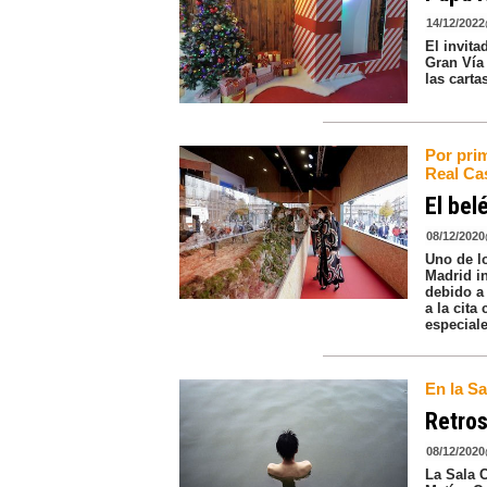
14/12/2022
El invita
Gran Vía
las carta
Por prim
Real Cas
El bel
08/12/2020
Uno de l
Madrid in
debido a 
a la cit
especial
En la Sa
Retros
08/12/2020
La Sala C