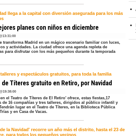
ad llega a la capital con diversión asegurada para los más
os
jores planes con niños en diciembre
@
13:31:00
e transforma Madrid en un mágico escenario familiar con luces,
los y actividades. La ciudad ofrece una agenda repleta de
as para disfrutar con los más pequeños durante la temporada
talleres y espectáculos gratuitos, para toda la familia
 de Títeres gratuito en Retiro, por Navidad
@
19:38:00
en el Teatro de Títeres de El Retiro’ ofrece, estas fiestas,17
 de 16 compañías y tres talleres, dirigidos al público infantil y
 Tendrán lugar en el Teatro de Títeres, en la Biblioteca Pública
Trías y en Casa de Vacas.
 de la Navidad' recorre un año más el distrito, hasta el 23 de
re, para todos los pequeños vecinos