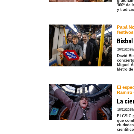
gratuita
360º de l
y tradici
Papá No
festivos
Bisbal
26/11/2025
David Bis
conciert
Miguel Á
Metro de 
El espec
Ramiro 
La cie
18/11/2025
El CSIC 
que combi
ciudades
científic