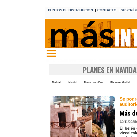
PUNTOS DE DISTRIBUCIÓN
CONTACTO
SUSCRíB
I
I
Edición 7 6 de agosto de 2026
PLANES EN NAVID
Navidad
Madrid
Planes con niños
Planes en Madrid
Se podrá
auditori
Más de
30/11/2025
El belén
vicealca