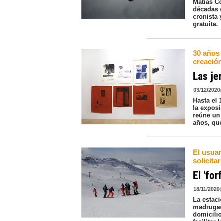
Matías Co
décadas 
cronista 
gratuita.
30 años
creación
Las je
03/12/2020
Hasta el
la exposi
reúne un 
años, qu
El usuar
solicitar
El 'for
18/11/2020
La estac
madrugada
domicilio