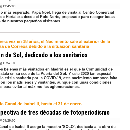
@
13:45:00
do más esperado, Papá Noel, llega de visita al Centro Comercial
 de Hortaleza desde el Polo Norte, preparado para recoger todas
s de nuestros pequeños visitantes.
era vez en 18 años, el Nacimiento sale al exterior de la
a de Correos debido a la situación sanitaria
én de Sol, dedicado a los sanitarios
@
11:57:00
os belenes más visitados en Madrid es el que la Comunidad de
stala en su sede de la Puerta del Sol. Y este 2020 tan especial
la crisis sanitaria por la COVID-19, este nacimiento tampoco falta
a con los madrileños y visitantes, aunque con unas condiciones
es para evitar al máximo las aglomeraciones.
la Canal de Isabel II, hasta el 31 de enero
pectiva de tres décadas de fotoperiodismo
@
09:29:00
anal de Isabel II acoge la muestra 'SOLO', dedicada a la obra de