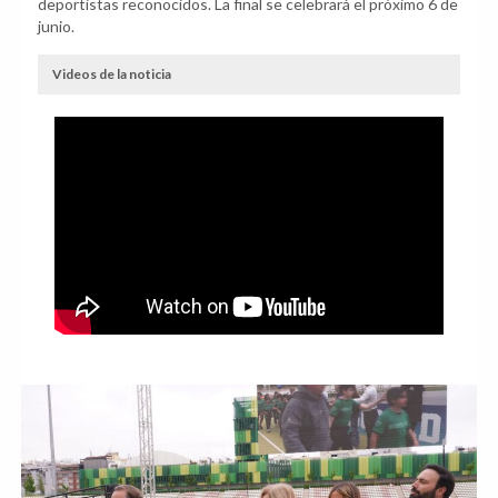
deportistas reconocidos. La final se celebrará el próximo 6 de
junio.
Videos de la noticia
Anterior
Sig
Escoladas 