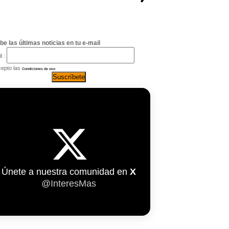
be las últimas noticias en tu e-mail
l :
epto las
Condiciones de uso
Únete a nuestra comunidad en
X
@InteresMas