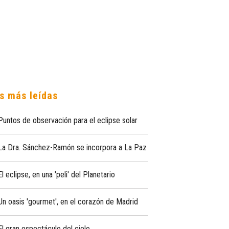
s más leídas
Puntos de observación para el eclipse solar
La Dra. Sánchez-Ramón se incorpora a La Paz
El eclipse, en una 'peli' del Planetario
Un oasis 'gourmet', en el corazón de Madrid
El gran espectáculo del cielo