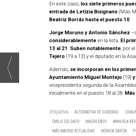
En este caso,
los siete primeros pu
entrada de Letizia Bisignano
(Más Ma
Beatriz Borrás hasta el puesto 10
.
Jorge Moruno y Antonio Sánchez
–d
considerablemente
en la lista.
El pri
13 al 21
.
Suben notablemente
, por e
Tejero
(19 a 13) y el diputado en la A
Además,
se incorporan en los prime
Ayuntamiento Miguel Montejo
(19)
y
vicepresidenta segunda de la Asamblea
inicialmente en el puesto 18 al 28.
Más 
ALTERNATIVA DE GOBIERNO
COMUN
EMILIO DELGADO
MADRILEÑOS
MANUELA BE
MÁS MADRID ACTUALIDAD
MÓNICA GARCÍA
P