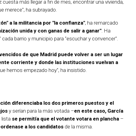
 cuesta más llegar a fin de mes, encontrar una vivienda,
ue merece", ha subrayado.
n" a la militancia por "la confianza"
, ha remarcado
ización unida y con ganas de salir a ganar"
. Ha
cada barrio y municipio para "escuchar y convencer".
encidos de que Madrid puede volver a ser un lugar
gente corriente y donde las instituciones vuelvan a
que hemos empezado hoy", ha insistido.
ación diferenciaba los dos primeros puestos y el
ijos
y serían para la más votada –
en este caso, García
 lista
se permitía que el votante votara en plancha
–
eordenase a los candidatos
de la misma.