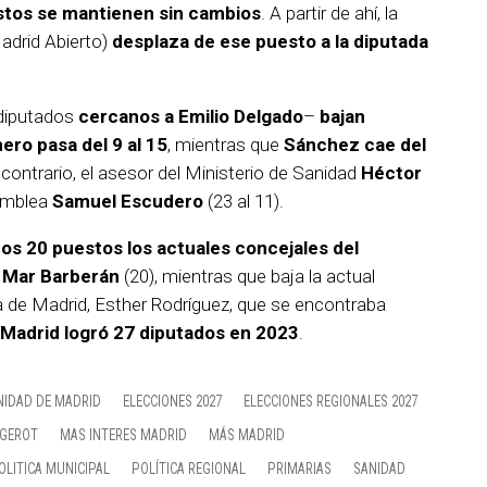
estos se mantienen sin cambios
. A partir de ahí, la
drid Abierto)
desplaza de ese puesto a la diputada
iputados
cercanos a Emilio Delgado
–
bajan
mero pasa del 9 al 15
, mientras que
Sánchez cae del
l contrario, el asesor del Ministerio de Sanidad
Héctor
samblea
Samuel Escudero
(23 al 11).
ros 20 puestos los actuales concejales del
 Mar Barberán
(20), mientras que baja la actual
 de Madrid, Esther Rodríguez, que se encontraba
Madrid logró 27 diputados en 2023
.
IDAD DE MADRID
ELECCIONES 2027
ELECCIONES REGIONALES 2027
RGEROT
MAS INTERES MADRID
MÁS MADRID
OLITICA MUNICIPAL
POLÍTICA REGIONAL
PRIMARIAS
SANIDAD