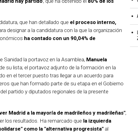
adrid hay partido'
, que ha obtenido el
80% de los
didatura, que han detallado que
el proceso interno,
ra designar a la candidatura con la que la organización
utonómicos
ha contado con un 90,04% de
 de Sanidad la portavoz en la Asamblea,
Manuela
 su lista; el portavoz adjunto de la formación en la
ado en el tercer puesto tras llegar a un acuerdo para
añeros que han formado parte de su etapa en el Gobierno
s del partido y diputados regionales de la presente
er Madrid a la mayoría de madrileños y madrileñas"
,
er los resultados. Ha remarcado que
la izquierda
olidarse" como la "alternativa progresista"
al