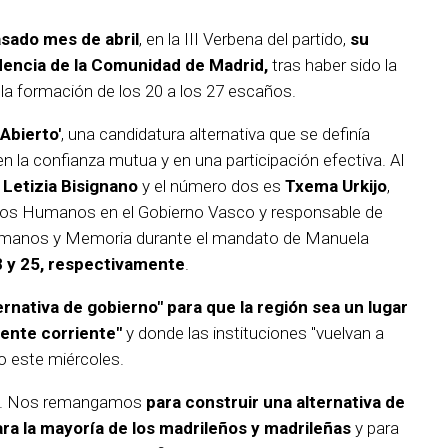
asado mes de abril
, en la III Verbena del partido,
su
idencia de la Comunidad de Madrid,
tras haber sido la
a la formación de los 20 a los 27 escaños.
Abierto'
, una candidatura alternativa que se definía
la confianza mutua y en una participación efectiva. Al
a
Letizia Bisignano
y el número dos es
Txema Urkijo
,
chos Humanos en el Gobierno Vasco y responsable de
umanos y Memoria durante el mandato de Manuela
8 y 25, respectivamente
.
ernativa de gobierno" para que la región sea un lugar
gente corriente"
y donde las instituciones "vuelvan a
o este miércoles.
. Nos remangamos
para construir una alternativa de
ra la mayoría de los madrileños y madrileñas
y para