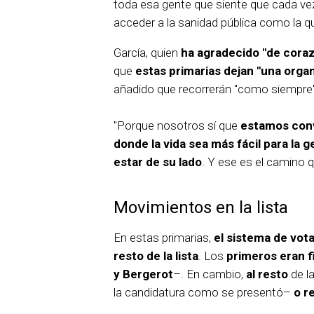
toda esa gente que siente que cada vez
acceder a la sanidad pública como la q
García, quien
ha agradecido "de corazó
que
estas primarias dejan "una organ
añadido que recorrerán "como siempre" 
"Porque nosotros sí que
estamos conv
donde la vida sea más fácil para la 
estar de su lado
. Y ese es el camino 
Movimientos en la lista
En estas primarias,
el sistema de vot
resto de la lista
. Los
primeros eran f
y Bergerot
–. En cambio,
al resto
de la
la candidatura como se presentó–
o r