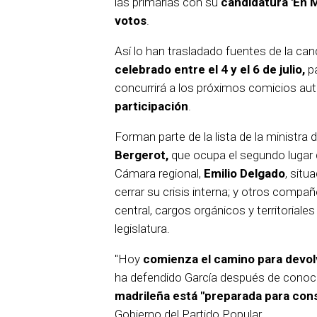
las primarias con su
candidatura 'En M
votos
.
Así lo han trasladado fuentes de la can
celebrado entre el 4 y el 6 de julio,
pa
concurrirá a los próximos comicios a
participación
.
Forman parte de la lista de la ministra
Bergerot,
que ocupa el segundo lugar de
Cámara regional,
Emilio Delgado
, situ
cerrar su crisis interna; y otros comp
central, cargos orgánicos y territoriale
legislatura.
"Hoy
comienza el camino para devolv
ha defendido García después de conoc
madrileña está "preparada para cons
Gobierno del Partido Popular.