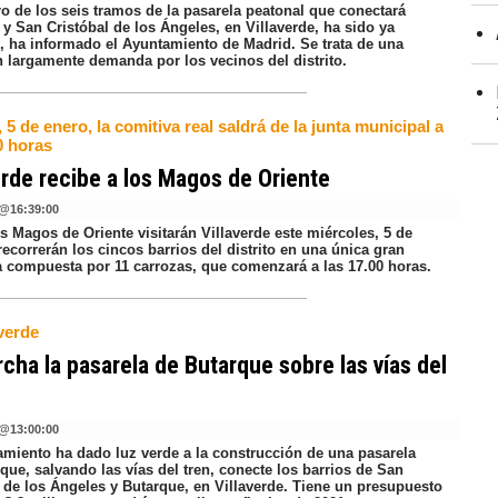
ro de los seis tramos de la pasarela peatonal que conectará
y San Cristóbal de los Ángeles, en Villaverde, ha sido ya
o, ha informado el Ayuntamiento de Madrid. Se trata de una
n largamente demanda por los vecinos del distrito.
5 de enero, la comitiva real saldrá de la junta municipal a
0 horas
erde recibe a los Magos de Oriente
@
16:39:00
 Magos de Oriente visitarán Villaverde este miércoles, 5 de
recorrerán los cincos barrios del distrito en una única gran
a compuesta por 11 carrozas, que comenzará a las 17.00 horas.
verde
cha la pasarela de Butarque sobre las vías del
@
13:00:00
amiento ha dado luz verde a la construcción de una pasarela
que, salvando las vías del tren, conecte los barrios de San
l de los Ángeles y Butarque, en Villaverde. Tiene un presupuesto