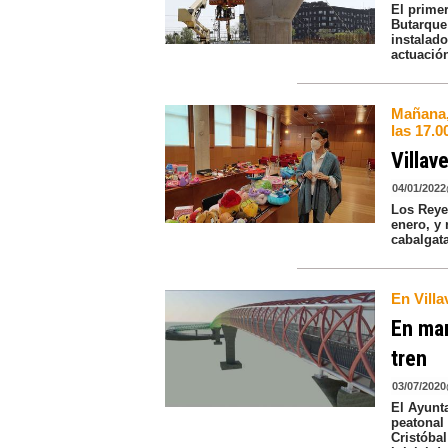
El prime
Butarque 
instalad
actuació
Mañana, 
las 17.0
Villav
04/01/2022
Los Reyes
enero, y 
cabalgat
En Villa
En mar
tren
03/07/2020
El Ayunt
peatonal 
Cristóba