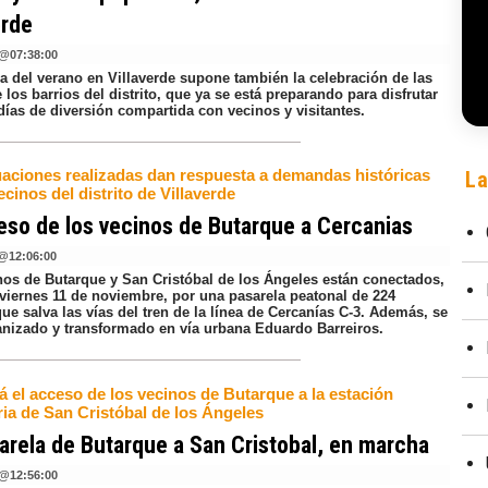
erde
@
07:38:00
da del verano en Villaverde supone también la celebración de las
e los barrios del distrito, que ya se está preparando para disfrutar
días de diversión compartida con vecinos y visitantes.
uaciones realizadas dan respuesta a demandas históricas
La
ecinos del distrito de Villaverde
eso de los vecinos de Butarque a Cercanias
@
12:06:00
nos de Butarque y San Cristóbal de los Ángeles están conectados,
 viernes 11 de noviembre, por una pasarela peatonal de 224
ue salva las vías del tren de la línea de Cercanías C-3. Además, se
anizado y transformado en vía urbana Eduardo Barreiros.
á el acceso de los vecinos de Butarque a la estación
ria de San Cristóbal de los Ángeles
arela de Butarque a San Cristobal, en marcha
@
12:56:00