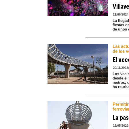
Villav
21/06/2024
La llega
fiestas d
de unos 
Las act
de los v
El acc
20/11/2022
Los veci
desde el
metros, q
ha reurb
Permitir
ferrovia
La pas
12/05/2022