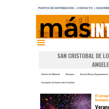
PUNTOS DE DISTRIBUCIÓN
CONTACTO
SUSCRíB
I
I
Edición 7 7 de agosto de 2026
SAN CRISTOBAL DE L
ANGEL
Distrito de Villaverde
Butarque
Área de Obras y Equipamientos
Asociación de Vecinos San Cristóbal
El prog
festejos
Verano