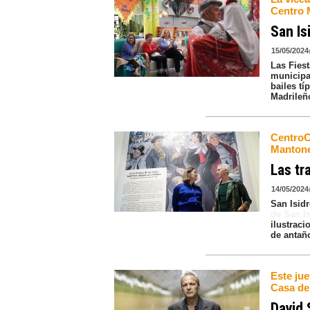
Centro 
San Is
15/05/2024
Las Fiest
municipa
bailes t
Madrileñ
CentroC
Mantones
Las tr
14/05/2024
San Isid
de San Is
ilustraci
de antañ
Este jue
Casa de 
David 