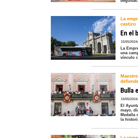
degustac
La empr
castizo
En el 
15/05/2024
La Empre
una camp
vínculo 
Maestre 
defiend
Bulla 
15/05/2024
El Ayunt
mayo, día
Medalla 
la histor
La vicea