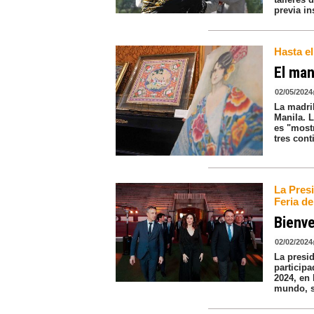
previa in
Hasta e
El man
02/05/2024
La madri
Manila. L
es "most
tres cont
La Pres
Feria de
Bienve
02/02/2024
La presi
participa
2024, en 
mundo, s