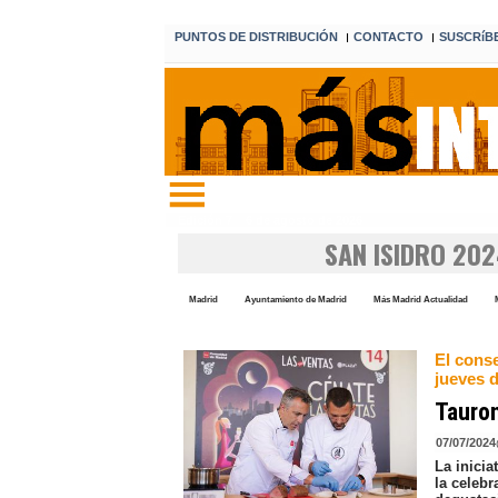
PUNTOS DE DISTRIBUCIÓN
CONTACTO
SUSCRíB
I
I
Edición 7 6 de agosto de 2026
SAN ISIDRO 20
Madrid
Ayuntamiento de Madrid
Más Madrid Actualidad
El conse
jueves d
Taurom
07/07/2024
La inicia
la celeb