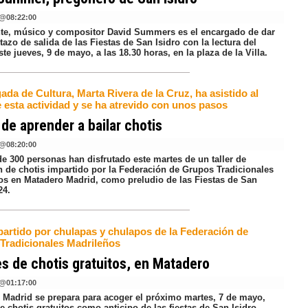
@
08:22:00
nte, músico y compositor David Summers es el encargado de dar
etazo de salida de las Fiestas de San Isidro con la lectura del
te jueves, 9 de mayo, a las 18.30 horas, en la plaza de la Villa.
ada de Cultura, Marta Rivera de la Cruz, ha asistido al
e esta actividad y se ha atrevido con unos pasos
de aprender a bailar chotis
@
08:20:00
de 300 personas han disfrutado este martes de un taller de
ón de chotis impartido por la Federación de Grupos Tradicionales
os en Matadero Madrid, como preludio de las Fiestas de San
24.
partido por chulapas y chulapos de la Federación de
Tradicionales Madrileños
es de chotis gratuitos, en Matadero
@
01:17:00
 Madrid se prepara para acoger el próximo martes, 7 de mayo,
de chotis gratuitos como anticipo de las fiestas de San Isidro,