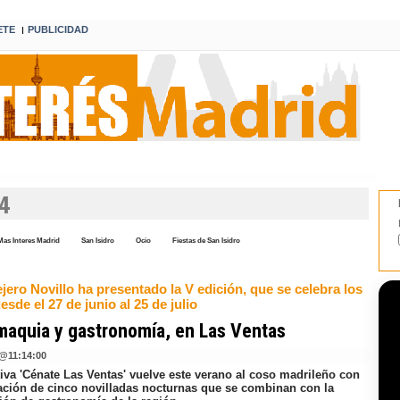
ETE
PUBLICIDAD
I
24
Mas Interes Madrid
San Isidro
Ocio
Fiestas de San Isidro
jero Novillo ha presentado la V edición, que se celebra los
esde el 27 de junio al 25 de julio
aquia y gastronomía, en Las Ventas
@
11:14:00
tiva 'Cénate Las Ventas' vuelve este verano al coso madrileño con
ración de cinco novilladas nocturnas que se combinan con la