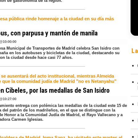
ión de gastronomía de la región.
esa pública rinde homenaje a la ciudad en su día más
bus, con parpusa y mantón de manila
@
10:00:00
sa Municipal de Transportes de Madrid celebra San Isidro con
La
aña en los autobuses y bicicletas de la ciudad, destacando su
con la ciudad desde hace casi 77 años.
se ausentará del acto institucional, mientras Almeida
e que la comunidad judía de Madrid "no es Netanyahu"
en Cibeles, por las medallas de San Isidro
@
10:27:00
amiento entrega con polémica las medallas de la ciudad este 15 de
 del patrón de los madrileños, en el que se distingue con la
de Honor a la Comunidad Judía de Madrid, el Rayo Vallecano y a
iadora Carmen Iglesias.
lcaldesa de Madrid, Inma Sanz, ha visitado este martes el