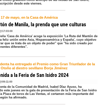
scripción desde este viernes.
l 17 de mayo, en la Casa de América
tón de Manila, la prenda que une culturas
@
17:03:00
leña 'Casa de América' acoge la exposición 'La Ruta del Mantón de
a feliz unión entre Asia, Hispanoamérica y España', cuyo objetivo
rar que se trata de un objeto de poder" que "ha sido creado por
inentes diferentes".
identa ha entregado el Premio como Gran Triunfador de la
 Otoño al diestro sevillano Borja Jiménez
nida a la Feria de San Isidro 2024
@
09:11:00
denta de la Comunidad de Madrid, Isabel Díaz Ayuso, ha
do este jueves en la gala de presentación de la Feria de San Isidro
la Plaza de toros de Las Ventas, el certamen más importante del
egún ha afirmado.