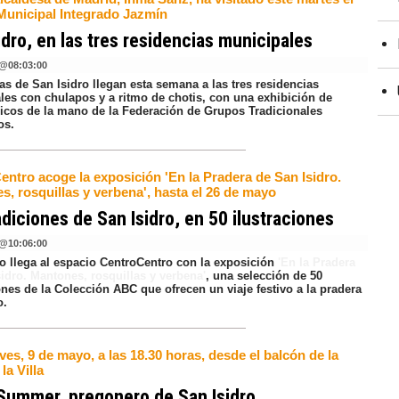
Municipal Integrado Jazmín
idro, en las tres residencias municipales
@
08:03:00
as de San Isidro llegan esta semana a las tres residencias
les con chulapos y a ritmo de chotis, con una exhibición de
ípicos de la mano de la Federación de Grupos Tradicionales
os.
entro acoge la exposición 'En la Pradera de San Isidro.
, rosquillas y verbena', hasta el 26 de mayo
adiciones de San Isidro, en 50 ilustraciones
@
10:06:00
ro llega al espacio CentroCentro con la exposición
'En la Pradera
idro. Mantones, rosquillas y verbena'
, una selección de 50
ones de la Colección ABC que ofrecen un viaje festivo a la pradera
o.
ves, 9 de mayo, a las 18.30 horas, desde el balcón de la
la Villa
Summer, pregonero de San Isidro