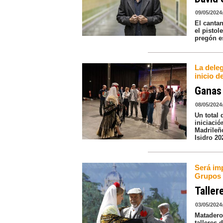
09/05/2024
El canta
el pistol
pregón es
La deleg
inicio d
Ganas 
08/05/2024
Un total 
iniciaci
Madrileñ
Isidro 20
Será im
Grupos 
Taller
03/05/2024
Matadero
talleres 