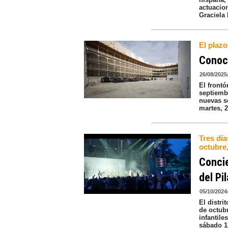
actuacion
Graciela
El plazo
Conoce
26/08/2025
El frontó
septiemb
nuevas s
martes, 
Tres día
octubre,
Concie
del Pil
05/10/2024
El distri
de octubr
infantile
sábado 1