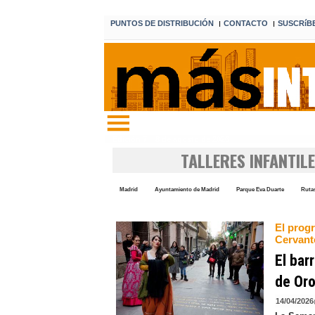
PUNTOS DE DISTRIBUCIÓN
CONTACTO
SUSCRíB
I
I
Edición 7 8 de agosto de 2026
TALLERES INFANTIL
Madrid
Ayuntamiento de Madrid
Parque Eva Duarte
Ruta
El prog
Cervant
El bar
de Or
14/04/2026