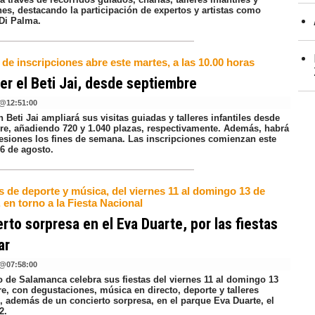
es, destacando la participación de expertos y artistas como
 Di Palma.
 de inscripciones abre este martes, a las 10.00 horas
r el Beti Jai, desde septiembre
@
12:51:00
n Beti Jai ampliará sus visitas guiadas y talleres infantiles desde
re, añadiendo 720 y 1.040 plazas, respectivamente. Además, habrá
esiones los fines de semana. Las inscripciones comienzan este
26 de agosto.
s de deporte y música, del viernes 11 al domingo 13 de
 en torno a la Fiesta Nacional
rto sorpresa en el Eva Duarte, por las fiestas
ar
@
07:58:00
to de Salamanca celebra sus fiestas del viernes 11 al domingo 13
e, con degustaciones, música en directo, deporte y talleres
s, además de un concierto sorpresa, en el parque Eva Duarte, el
2.