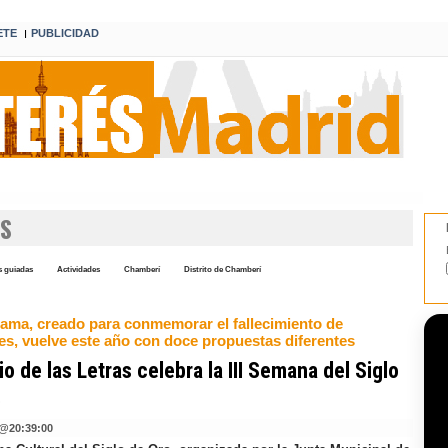
ETE
PUBLICIDAD
I
ES
s guiadas
Actividades
Chamberí
Distrito de Chamberí
rama, creado para conmemorar el fallecimiento de
es, vuelve este año con doce propuestas diferentes
rio de las Letras celebra la III Semana del Siglo
o
@
20:39:00