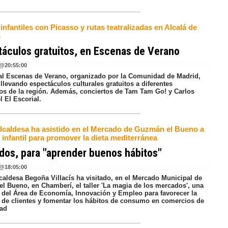
 infantiles con Picasso y rutas teatralizadas en Alcalá de
s
áculos gratuitos, en Escenas de Verano
@
20:55:00
val Escenas de Verano, organizado por la Comunidad de Madrid,
llevando espectáculos culturales gratuitos a diferentes
os de la región. Además, conciertos de Tam Tam Go! y Carlos
l El Escorial.
alcaldesa ha asistido en el Mercado de Guzmán el Bueno a
r infantil para promover la dieta mediterránea
os, para "aprender buenos hábitos"
@
18:05:00
lcaldesa Begoña Villacís ha visitado, en el Mercado Municipal de
l Bueno, en Chamberí, el taller 'La magia de los mercados', una
va del Área de Economía, Innovación y Empleo para favorecer la
a de clientes y fomentar los hábitos de consumo en comercios de
dad