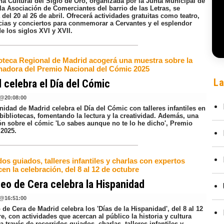
a Cultural del Siglo de Oro, organizada por la Junta Municipal de
la Asociación de Comerciantes del barrio de las Letras, se
 del 20 al 26 de abril. Ofrecerá actividades gratuitas como teatro,
cias y conciertos para conmemorar a Cervantes y el esplendor
de los siglos XVI y XVII.
ioteca Regional de Madrid acogerá una muestra sobre la
nadora del Premio Nacional del Cómic 2025
La
 celebra el Día del Cómic
@
20:08:00
idad de Madrid celebra el Día del Cómic con talleres infantiles en
bibliotecas, fomentando la lectura y la creatividad. Además, una
ón sobre el cómic 'Lo sabes aunque no te lo he dicho', Premio
 2025.
os guiados, talleres infantiles y charlas con expertos
en la celebración, del 8 al 12 de octubre
eo de Cera celebra la Hispanidad
@
16:51:00
de Cera de Madrid celebra los 'Días de la Hispanidad', del 8 al 12
e, con actividades que acercan al público la historia y cultura
a través de recorridos guiados, charlas, talleres infantiles y