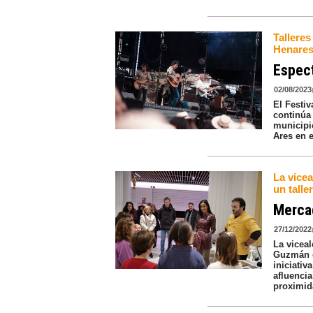
Talleres
Henare
Espect
02/08/2023
El Festi
continúa 
municipi
Ares en e
La vice
un talle
Mercad
27/12/2022
La vicea
Guzmán e
iniciati
afluenci
proximi