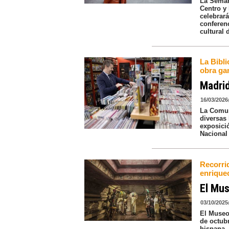
La Seman
Centro y 
celebrará
conferen
cultural 
La Bibl
obra ga
Madrid
16/03/2026
La Comun
diversas 
exposici
Nacional
Recorrid
enriquec
El Mus
03/10/2025
El Museo 
de octubr
hispana, 