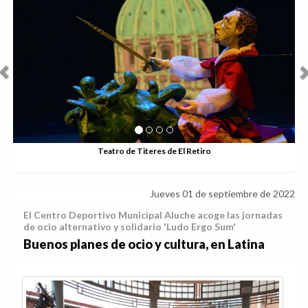
Anterior
Sig
Teatro de Titeres de El Retiro
Jueves 01 de septiembre de 2022
El Centro Deportivo Municipal Aluche acoge las jornadas
de ocio alternativo y solidario 'Ludo Ergo Sum'
Buenos planes de ocio y cultura, en Latina