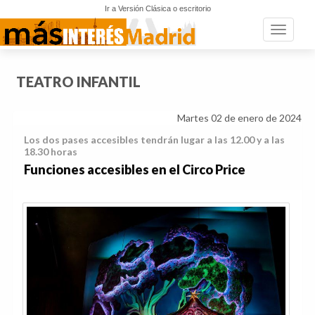
Ir a Versión Clásica o escritorio
Toggle n
TEATRO INFANTIL
Martes 02 de enero de 2024
Los dos pases accesibles tendrán lugar a las 12.00 y a las
18.30 horas
Funciones accesibles en el Circo Price