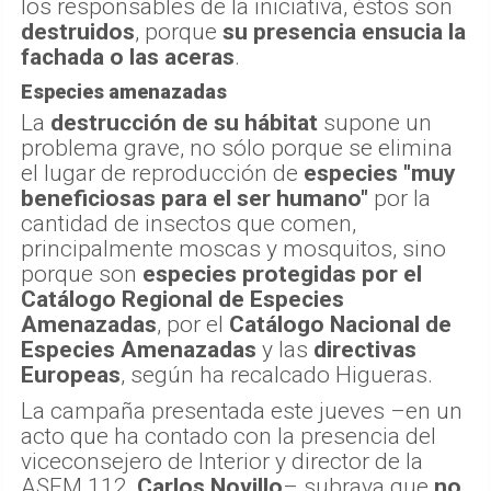
los responsables de la iniciativa, éstos son
destruidos
, porque
su presencia ensucia la
fachada o las aceras
.
Especies amenazadas
La
destrucción de su hábitat
supone un
problema grave, no sólo porque se elimina
el lugar de reproducción de
especies "muy
beneficiosas para el ser humano"
por la
cantidad de insectos que comen,
principalmente moscas y mosquitos, sino
porque son
especies protegidas por el
Catálogo Regional de Especies
Amenazadas
, por el
Catálogo Nacional de
Especies Amenazadas
y las
directivas
Europeas
, según ha recalcado Higueras.
La campaña presentada este jueves –en un
acto que ha contado con la presencia del
viceconsejero de Interior y director de la
ASEM 112,
Carlos Novillo
– subraya que
no