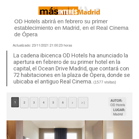
OD Hotels abrirá en febrero su primer
establecimiento en Madrid, en el Real Cinema
de Ópera
Actualizado:
23/11/2021 21:00:23
horas
La cadena ibicenca OD Hotels ha anunciado la
apertura en febrero de su primer hotel en la
capital, el Ocean Drive Madrid, que contará con
72 habitaciones en la plaza de Ópera, donde se
ubicaba el antiguo Real Cinema.
(1577 visitas)
AUTOR:
1
2
3
4
5
6
>
> |
OD Hotels
LUGAR:
Madrid