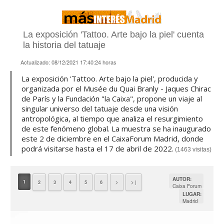
La exposición 'Tattoo. Arte bajo la piel' cuenta
la historia del tatuaje
Actualizado:
08/12/2021 17:40:24
horas
La exposición 'Tattoo. Arte bajo la piel', producida y
organizada por el Musée du Quai Branly - Jaques Chirac
de París y la Fundación "la Caixa", propone un viaje al
singular universo del tatuaje desde una visión
antropológica, al tiempo que analiza el resurgimiento
de este fenómeno global. La muestra se ha inaugurado
este 2 de diciembre en el CaixaForum Madrid, donde
podrá visitarse hasta el 17 de abril de 2022.
(1463 visitas)
AUTOR:
1
2
3
4
5
6
>
> |
Caixa Forum
LUGAR:
Madrid