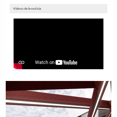
Videos de la noticia
Anterior
Sig