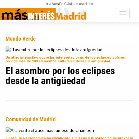
Ir a Versión Clásica o escritorio
Toggle n
Mundo Verde
Un atlas interactivo sobre las interpretaciones de los eclipses solares
recoge más de 100 elementos culturales desde la antigüedad
El asombro por los eclipses
desde la antigüedad
Comunidad de Madrid
El Ejecutivo autonómico ha adjudicado el diseño y la redacción de proyecto