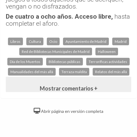
vengan o no disfrazados.
De cuatro a ocho años. Acceso libre,
hasta
completar el aforo.
Libros
Cultura
Ocio
Ayuntamiento de Madrid
Madrid
Red de Bibliotecas Municipales de Madrid
Halloween
Día de los Muertos
Bibliotecas públicas
Terroríficas actividades
Manualidades del más allá
Terraza maldita
Relatos del más allá
Mostrar comentarios +
Abrir página en versión completa