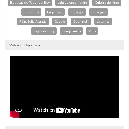
Bodegas de Pagos del Rey
cata de ensamblaje
Cultura del vino
Economía
Empresas
Enología
enólogos
Félix Solís Avantis
Gastro
Gourmets
La Única
Pagos del Rey
Tempranillo
Vino
Videos de la noticia