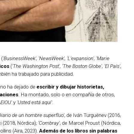
(
'BusinessWeek', 'NewsWeek', 'L’expansion', 'Marie
icos
(
'The Washington Post', 'The Boston Globe', 'El País',
bién ha trabajado para publicidad.
, no ha dejado de
escribir y dibujar historietas,
caciones
. Ha montado, solo o en compañía de otros,
AEIOU'
y
'Usted está aquí'
.
Diario de un hombre superfluo'
, de Iván Turguénev (2016,
i (2018, Nórdica);
'Combray'
, de Marcel Proust (Nórdica,
Collins (Aira, 2023).
Además de los libros sin palabras