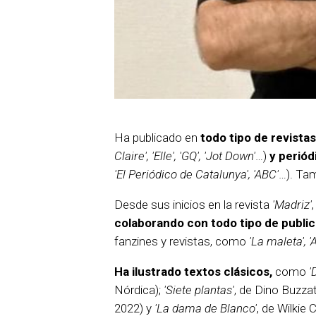
Ha publicado en
todo tipo de revistas
Claire', 'Elle', 'GQ', 'Jot Down'
…)
y periód
'El Periódico de Catalunya', 'ABC'
…). Tam
Desde sus inicios en la revista
'Madriz'
colaborando con todo tipo de publi
fanzines y revistas, como
'La maleta', '
Ha ilustrado textos clásicos,
como
'
Nórdica);
'Siete plantas'
, de Dino Buzzat
2022) y
'La dama de Blanco'
, de Wilkie 