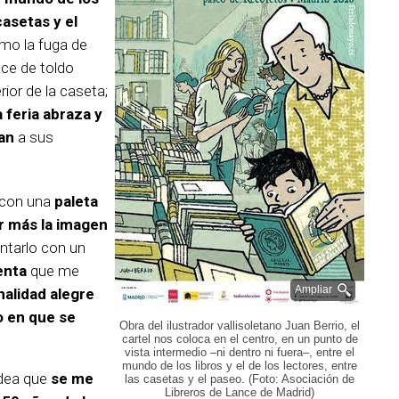
casetas y el
ómo la fuga de
hace de toldo
rior de la caseta;
 feria abraza y
an
a sus
r con una
paleta
r más la imagen
ntarlo con un
enta
que me
Ampliar
nalidad alegre
o en que se
Obra del ilustrador vallisoletano Juan Berrio, el
cartel nos coloca en el centro, en un punto de
vista intermedio –ni dentro ni fuera–, entre el
mundo de los libros y el de los lectores, entre
idea que
se me
las casetas y el paseo. (Foto: Asociación de
Libreros de Lance de Madrid)