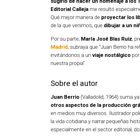
sugirió de hacer un homenaje a los 
Editorial Calleja
me resultó especialme
Qué mejor manera de
proyectar los li
de la que venimos, que
dibujar a un n
Por su parte,
María José Blas Ruiz
, p
Madrid
, subraya que “Juan Berrio ha ref
invitándonos a un
viaje nostálgico
por 
nuestra propia”.
Sobre el autor
Juan Berrio
(Valladolid, 1964) suma y
otros aspectos de la producción grá
en medios muy diversos. Ilustrador polif
la vida cotidiana y narrar pequeñas his
especialmente en el sector editorial, 