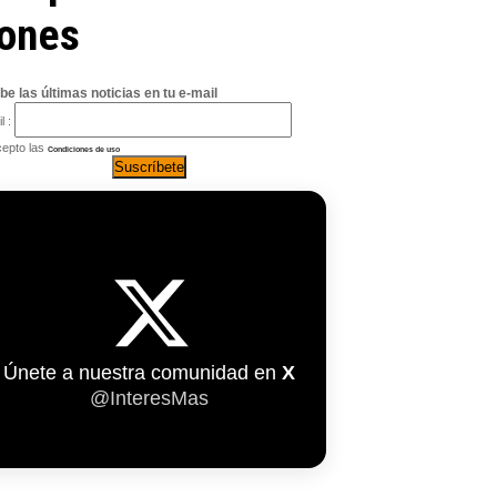
iones
be las últimas noticias en tu e-mail
l :
epto las
Condiciones de uso
Únete a nuestra comunidad en
X
@InteresMas