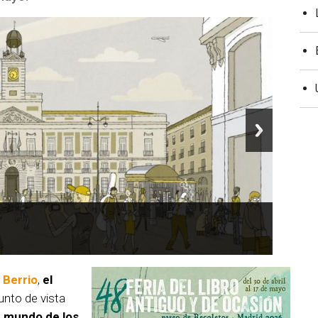
 Berrio
,
el
unto de vista
l
mundo de los