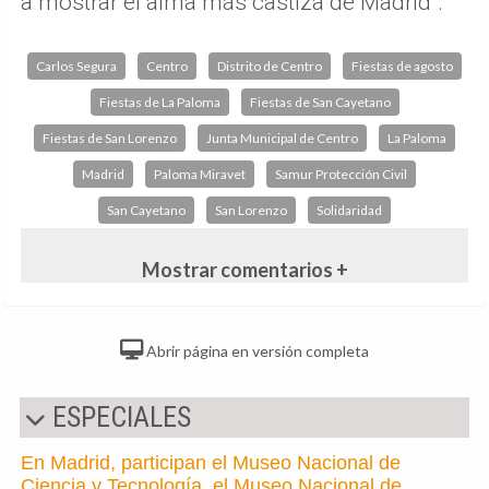
a mostrar el alma más castiza de Madrid".
Carlos Segura
Centro
Distrito de Centro
Fiestas de agosto
Fiestas de La Paloma
Fiestas de San Cayetano
Fiestas de San Lorenzo
Junta Municipal de Centro
La Paloma
Madrid
Paloma Miravet
Samur Protección Civil
San Cayetano
San Lorenzo
Solidaridad
Mostrar comentarios +
Abrir página en versión completa
ESPECIALES
En Madrid, participan el Museo Nacional de
Ciencia y Tecnología, el Museo Nacional de