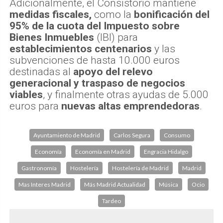
Adicionalmente, el Consistorio mantiene
medidas fiscales,
como la
bonificación del
95% de la cuota del Impuesto sobre
Bienes Inmuebles
(IBI) para
establecimientos centenarios
y las
subvenciones de hasta 10.000 euros
destinadas al
apoyo del relevo
generacional y traspaso de negocios
viables
, y finalmente otras ayudas de 5.000
euros para
nuevas altas emprendedoras
.
Ayuntamiento de Madrid
Carlos Segura
Consumo
Economía
Economía en Madrid
Engracia Hidalgo
Gastronomía
Hostelería
Hostelería de Madrid
Madrid
Mas Interes Madrid
Más Madrid Actualidad
Música
Ocio
Tardeo