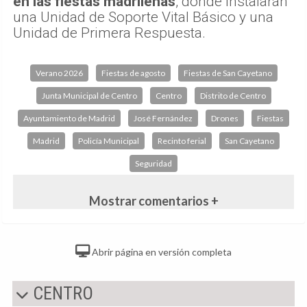
en las fiestas madrileñas
, donde instalarán
una Unidad de Soporte Vital Básico y una
Unidad de Primera Respuesta.
Verano 2026
Fiestas de agosto
Fiestas de San Cayetano
Junta Municipal de Centro
Centro
Distrito de Centro
Ayuntamiento de Madrid
José Fernández
Drones
Fiestas
Madrid
Policía Municipal
Recinto ferial
San Cayetano
Seguridad
Mostrar comentarios +
Abrir página en versión completa
CENTRO