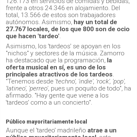
126.173 en servicios de comidas y bebidas,
frente a otros 24.346 en alojamiento. Del
total, 13.566 de estos son trabajadores
autónomos. Asimismo,
hay un total de
27.767 locales, de los que 800 son de ocio
que hacen 'tardeo'
.
Asimismo, los 'tardeos' se apoyan en los
"nichos" y sectores de la música. Zamorro
ha destacado que la programación,
la
oferta musical en sí, es uno de los
principales atractivos de los tardeos
.
"Tenemos desde
'techno', 'indie', 'rock', 'pop',
'latineo', 'perreo'
, pues un poquito de todo", ha
afirmado. "Hay gente que viene a los
'tardeos' como a un concierto".
Público mayoritariamente local
Aunque el 'tardeo' madrileño
atrae a un