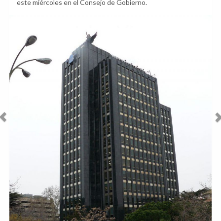
este miércoles en el Consejo de Gobierno.
Anterior
Sig
Incorporaciones al Catálogo de Edificios Protegidos de Madrid