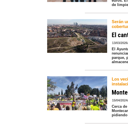
euros. E
de limpi
Serán u
cobertu
El can
13/03/2026
El Ayunt
renuncian
parque, 
almacene
Los vec
instalac
Montec
15/04/2024
Cerca de
Montecarm
pidiendo 