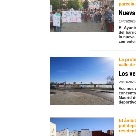
parcela 
Nueva 
14/09/2023
El Ayunt
del barr
la nueva 
cementeri
La prote
calle de
Los ve
28/01/2023
Vecinos 
concentr
Madrid d
deportiv
El ámbit
polidep
residen