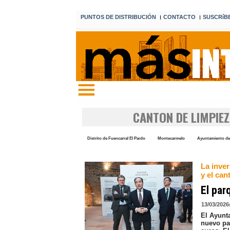
PUNTOS DE DISTRIBUCIÓN
CONTACTO
SUSCRíB
I
I
Edición 7 8 de agosto de 2026
CANTON DE LIMPIE
Distrito de Fuencarral El Pardo
Montecarmelo
Ayuntamiento de
La inver
y el ca
El par
13/03/2026
El Ayunt
nuevo pa