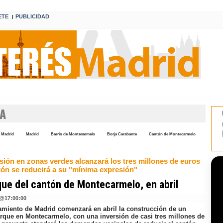
ETE
PUBLICIDAD
I
ZA
 Madrid
Madrid
Barrio de Montecarmelo
Borja Carabante
Cantón de Montecarmelo
sión en zonas verdes alcanzará los tres millones de euros
ntón se reducirá a su "mínima expresión"
que del cantón de Montecarmelo, en abril
@
17:00:00
amiento de Madrid comenzará en abril la construcción de un
rque en Montecarmelo, con una inversión de casi tres millones de