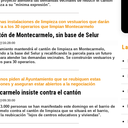
l proyecto atenderá las demandas vecinales de reducir el cantón
eza a su "mínima expresión".
nas instalaciones de limpieza con vestuarios que darán
ra a los 30 operarios que limpian Montecarmelo
tón de Montecarmelo, sin base de Selur
@
16:28:00
La
amiento mantendrá el cantón de limpieza en Montecarmelo,
do a la base del Selur y recalificando la parcela para un futuro
para atender las demandas vecinales. Se construirán vestuarios y
s para 30 operarios.
inos piden al Ayuntamiento que se reubiquen estas
iones y aseguran estar abiertos a la negociación
armelo insiste contra el cantón
@
09:30:00
 3.000 personas se han manifestado este domingo en el barrio de
elo contra el cantón de limpieza que se situará en el barrio,
la reubicación "lejos de centros educativos y viviendas".