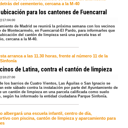
detrás del cementerio, cercana a la M-40
ubicación para los cantones de Fuencarral
@
17:04:00
amiento de Madrid se reunirá la próxima semana con los vecinos
io de Montecarmelo, en Fuencarral-El Pardo, para informarles que
ubicación del cantón de limpieza será una parcela tras el
o, cercana a la M-40.
sta arranca a las 11.30 horas, frente al número 11 de la
 Sinfonía
cinos de Latina, contra el cantón de limpieza
@
10:27:00
de los barrios de Cuatro Vientos, Las Águilas o San Ignacio se
an este sábado contra la instalación por parte del Ayuntamiento de
e un cantón de limpieza en una parcela calificada como suelo
o, según ha informado la entidad ciudadana Parque Sinfonía.
o albergará una escuela infantil, centro de día,
ortivo con piscina, cantón de limpieza y aparcamiento para
tes