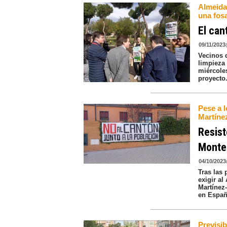
Almeida
una fos
El can
09/11/2023
Vecinos 
limpieza 
miércole
proyecto
Pese a l
Martíne
Resist
Monte
04/10/2023
Tras las
exigir a
Martínez
en Españ
Previsi