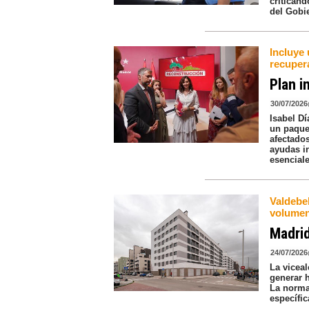
criticand
del Gobie
Incluye
recuper
Plan i
30/07/2026
Isabel D
un paque
afectado
ayudas in
esenciale
Valdebeb
volumen
Madri
24/07/2026
La vicea
generar h
La norma
específi