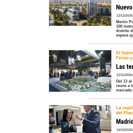
Nuevo 
12/12/2025
Merlin Pr
100 metr
distrito 
espera qu
El Salón
Ferias 
Las te
12/11/2025
Del 13 a
reune a l
mercado 
La regió
del Plan
Madrid
14/10/2025