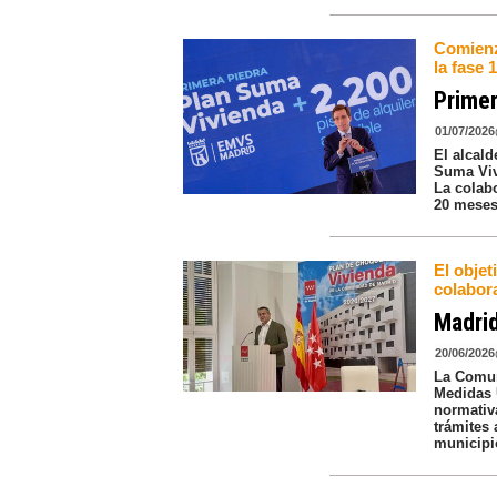
Comienz
la fase 
Primer
01/07/2026
El alcal
Suma Viv
La colab
20 meses
El obje
colabora
Madrid
20/06/2026
La Comun
Medidas 
normativa
trámites 
municipi