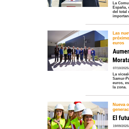
La Comun
España, 
del total
importanc
Las nue
próximo
euros
Aument
Morat
07/10/2025
La viceal
Samur-Pr
euros, e
la zona.
Nueva of
generac
El fut
19/09/2025