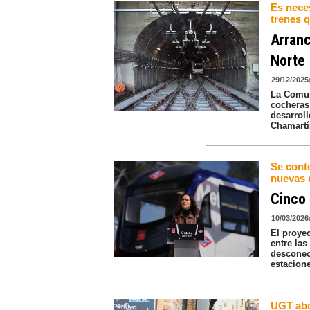
Es nece
trenes q
Arranc
Norte
29/12/2025
La Comun
cocheras 
desarroll
Chamartí
Se cont
nuevas 
Cinco 
10/03/2026
El proyec
entre las
desconec
estacione
UGT abo