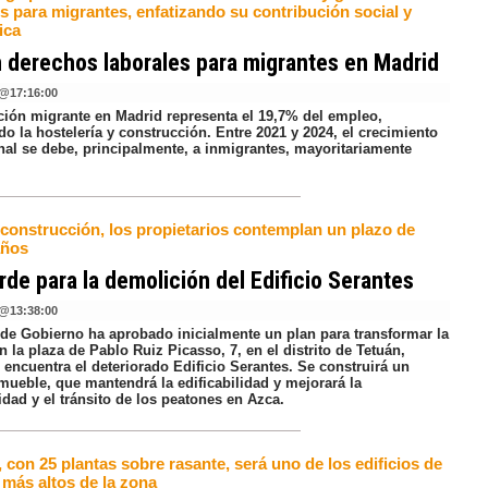
s para migrantes, enfatizando su contribución social y
ica
 derechos laborales para migrantes en Madrid
@
17:16:00
ción migrante en Madrid representa el 19,7% del empleo,
o la hostelería y construcción. Entre 2021 y 2024, el crecimiento
nal se debe, principalmente, a inmigrantes, mayoritariamente
 construcción, los propietarios contemplan un plazo de
años
rde para la demolición del Edificio Serantes
@
13:38:00
 de Gobierno ha aprobado inicialmente un plan para transformar la
n la plaza de Pablo Ruiz Picasso, 7, en el distrito de Tetuán,
encuentra el deteriorado Edificio Serantes. Se construirá un
mueble, que mantendrá la edificabilidad y mejorará la
idad y el tránsito de los peatones en Azca.
, con 25 plantas sobre rasante, será uno de los edificios de
 más altos de la zona