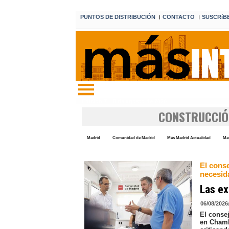
PUNTOS DE DISTRIBUCIÓN
CONTACTO
SUSCRíB
I
I
Edición 7 8 de agosto de 2026
CONSTRUCCIÓ
Madrid
Comunidad de Madrid
Más Madrid Actualidad
Mas
El cons
necesid
Las ex
06/08/2026
El conse
en Chamb