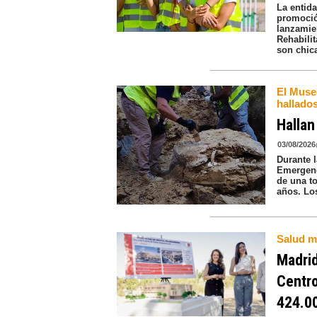
La entid
promoció
lanzamie
Rehabili
son chic
El Muse
hallados
Hallan
03/08/2026
Durante 
Emergenci
de una to
años. Lo
Salud m
Madrid
Centr
424.0