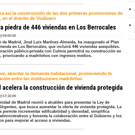
a así la construcción de las dos primeras promociones de
1, en el distrito de Vicálvaro
a piedra de 446 viviendas en Los Berrocales
@
19:05:00
de de Madrid, José Luis Martínez-Almeida, ha inaugurado el Plan
ienda en Los Berrocales, que incluirá 446 viviendas asequibles.
oración público-privada con Culmia permitirá su construcción en
, priorizando a madrileños con ingresos medios.
tivo, abordar la demanda habitacional, promoviendo la
ción entre las instituciones madrileñas
 acelera la construcción de vivienda protegida
@
17:16:00
idad de Madrid reunió a alcaldes para presentar la Ley de
Urgentes, que busca aumentar la oferta de vivienda protegida. La
 permite incrementar edificabilidad y densidad, simplifica
administrativos y fomenta la colaboración entre el Gobierno y los
os para mejorar el acceso a viviendas.