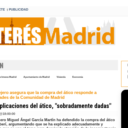
ETE
PUBLICIDAD
I
N
 Interes Madrid
Ayuntamiento de Madrid
Vivienda
Economía
ejero asegura que la compra del ático responde a
ades de la Comunidad de Madrid
plicaciones del ático, "sobradamente dadas"
@
18:00:00
jero Miguel Ángel García Martín ha defendido la compra del ático
erí, argumentando que se ha explicado adecuadamente y