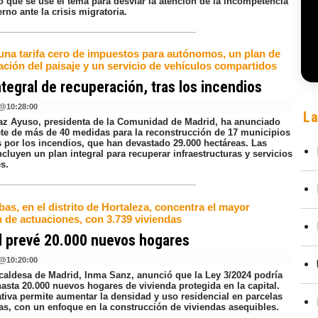
o que se use el tema para desviar la atención de la incompetencia
rno ante la crisis migratoria.
 una tarifa cero de impuestos para autónomos, un plan de
ación del paisaje y un servicio de vehículos compartidos
ntegral de recuperación, tras los incendios
@
10:28:00
La
íaz Ayuso, presidenta de la Comunidad de Madrid, ha anunciado
te de más de 40 medidas para la reconstrucción de 17 municipios
s por los incendios, que han devastado 29.000 hectáreas. Las
cluyen un plan integral para recuperar infraestructuras y servicios
s.
as, en el distrito de Hortaleza, concentra el mayor
 de actuaciones, con 3.739 viviendas
d prevé 20.000 nuevos hogares
@
10:20:00
lcaldesa de Madrid, Inma Sanz, anunció que la Ley 3/2024 podría
asta 20.000 nuevos hogares de vivienda protegida en la capital.
tiva permite aumentar la densidad y uso residencial en parcelas
cas, con un enfoque en la construcción de viviendas asequibles.