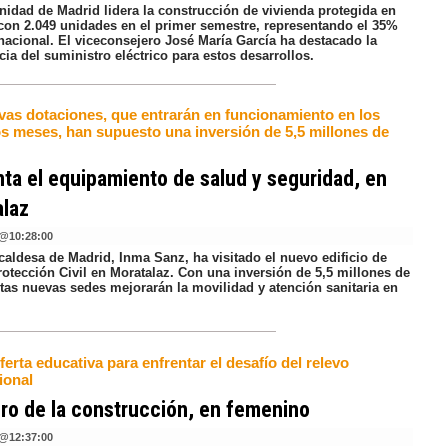
idad de Madrid lidera la construcción de vivienda protegida en
con 2.049 unidades en el primer semestre, representando el 35%
 nacional. El viceconsejero José María García ha destacado la
ia del suministro eléctrico para estos desarrollos.
vas dotaciones, que entrarán en funcionamiento en los
s meses, han supuesto una inversión de 5,5 millones de
a el equipamiento de salud y seguridad, en
alaz
@
10:28:00
caldesa de Madrid, Inma Sanz, ha visitado el nuevo edificio de
otección Civil en Moratalaz. Con una inversión de 5,5 millones de
stas nuevas sedes mejorarán la movilidad y atención sanitaria en
erta educativa para enfrentar el desafío del relevo
ional
uro de la construcción, en femenino
@
12:37:00