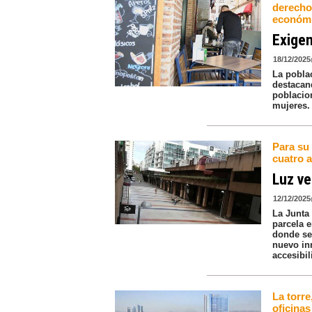
derecho
económ
Exigen
18/12/2025
La pobla
destacand
poblacio
mujeres.
Para su
cuatro 
Luz ve
12/12/2025
La Junta
parcela e
donde se 
nuevo in
accesibil
La torre
oficinas