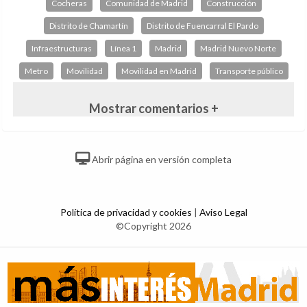
Cocheras
Comunidad de Madrid
Construcción
Distrito de Chamartín
Distrito de Fuencarral El Pardo
Infraestructuras
Línea 1
Madrid
Madrid Nuevo Norte
Metro
Movilidad
Movilidad en Madrid
Transporte público
Mostrar comentarios +
Abrir página en versión completa
Política de privacidad y cookies
|
Aviso Legal
©Copyright 2026