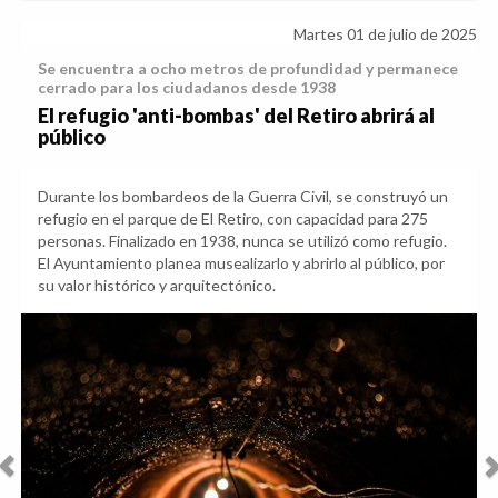
Martes 01 de julio de 2025
Se encuentra a ocho metros de profundidad y permanece
cerrado para los ciudadanos desde 1938
El refugio 'anti-bombas' del Retiro abrirá al
público
Durante los bombardeos de la Guerra Civil, se construyó un
refugio en el parque de El Retiro, con capacidad para 275
personas. Finalizado en 1938, nunca se utilizó como refugio.
El Ayuntamiento planea musealizarlo y abrirlo al público, por
su valor histórico y arquitectónico.
Anterior
Sig