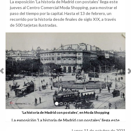
La exposición 'La historia de Madrid con postales' llega este
jueves al Centro Comercial Moda Shopping, para mostrar el
paso del tiempo por la capital. Hasta el 13 de febrero, un
recorrido por la historia desde finales de siglo XIX, a través
de 500 tarjetas ilustradas.
Anterior
Sig
'La
La expos
jueves par
Comerci
'La historia de Madrid con postales', en Moda Shopping
 exposición 'La historia de Madrid con postales' llega este
es para mostrar el paso del tiempo de la capital en el Centro
Lunes 11 de octubre de 2021