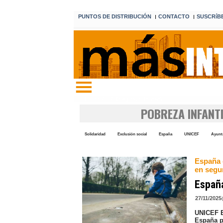
PUNTOS DE DISTRIBUCIÓN
CONTACTO
SUSCRíB
I
I
Edición 7 7 de agosto de 2026
POBREZA INFANT
Solidaridad
Exclusión social
España
UNICEF
Ayunt
España 
en segu
España
27/11/2025
UNICEF E
España p