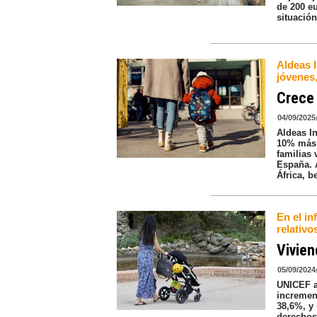
de 200 e
situación
Aldeas 
jóvenes
Crece 
04/09/2025
Aldeas I
10% más 
familias 
España. 
África, b
En el in
relativo
Vivien
05/09/2024
UNICEF a
increment
38,6%, y
derechos 