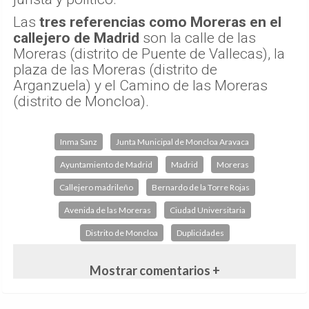
Las
tres referencias como Moreras en el
callejero de Madrid
son la calle de las
Moreras (distrito de Puente de Vallecas), la
plaza de las Moreras (distrito de
Arganzuela) y el Camino de las Moreras
(distrito de Moncloa).
Inma Sanz
Junta Municipal de Moncloa Aravaca
Ayuntamiento de Madrid
Madrid
Moreras
Callejero madrileño
Bernardo de la Torre Rojas
Avenida de las Moreras
Ciudad Universitaria
Distrito de Moncloa
Duplicidades
Mostrar comentarios +