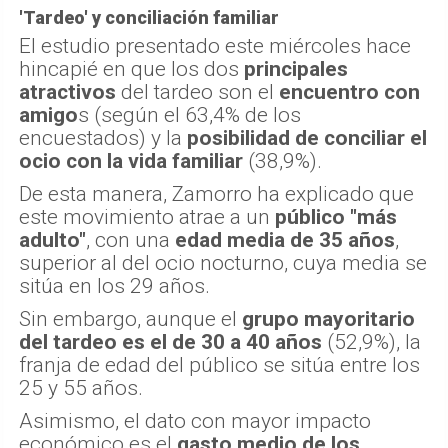
'Tardeo' y conciliación familiar
El estudio presentado este miércoles hace
hincapié en que los dos
principales
atractivos
del tardeo son el
encuentro con
amigo
s (según el 63,4% de los
encuestados) y la
posibilidad de conciliar el
ocio con la vida familiar
(38,9%).
De esta manera, Zamorro ha explicado que
este movimiento atrae a un
público "más
adulto"
, con una
edad media de 35 años
,
superior al del ocio nocturno, cuya media se
sitúa en los 29 años.
Sin embargo, aunque el
grupo mayoritario
del tardeo es el de 30 a 40 años
(52,9%), la
franja de edad del público se sitúa entre los
25 y 55 años.
Asimismo, el dato con mayor impacto
económico es el
gasto medio de los