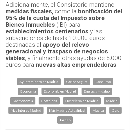
Adicionalmente, el Consistorio mantiene
medidas fiscales,
como la
bonificación del
95% de la cuota del Impuesto sobre
Bienes Inmuebles
(IBI) para
establecimientos centenarios
y las
subvenciones de hasta 10.000 euros
destinadas al
apoyo del relevo
generacional y traspaso de negocios
viables
, y finalmente otras ayudas de 5.000
euros para
nuevas altas emprendedoras
.
Ayuntamiento de Madrid
Carlos Segura
Consumo
Economía
Economía en Madrid
Engracia Hidalgo
Gastronomía
Hostelería
Hostelería de Madrid
Madrid
Mas Interes Madrid
Más Madrid Actualidad
Música
Ocio
Tardeo