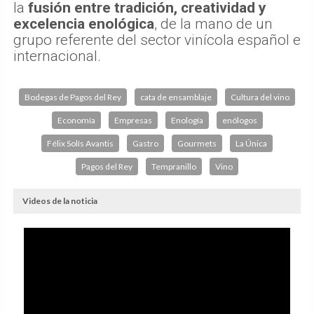
la
fusión entre tradición, creatividad y
excelencia enológica
, de la mano de un
grupo referente del sector vinícola español e
internacional.
Bodegas de Pagos del Rey
cata de ensamblaje
Cultura del vino
Economía
Empresas
Enología
enólogos
Félix Solís Avantis
Gastro
Gourmets
La Única
Pagos del Rey
Tempranillo
Vino
Videos de la noticia