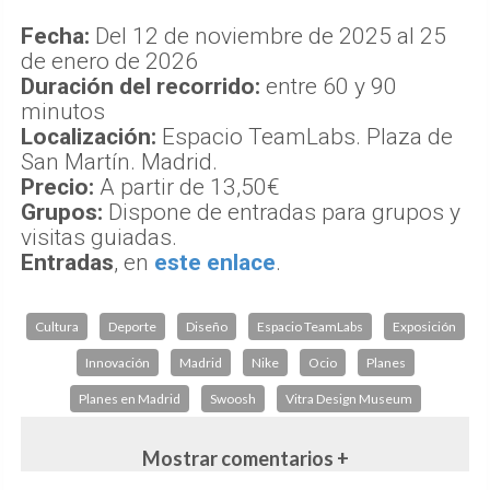
Fecha:
Del 12 de noviembre de 2025 al 25
de enero de 2026
Duración del recorrido:
entre 60 y 90
minutos
Localización:
Espacio TeamLabs. Plaza de
San Martín. Madrid.
Precio:
A partir de 13,50€
Grupos:
Dispone de entradas para grupos y
visitas guiadas.
Entradas
, en
este enlace
.
Cultura
Deporte
Diseño
Espacio TeamLabs
Exposición
Innovación
Madrid
Nike
Ocio
Planes
Planes en Madrid
Swoosh
Vitra Design Museum
Mostrar comentarios +