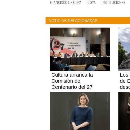
FRANCISCO DE GOYA
GOYA
INSTITUCIONES
NOTICIAS RELACIONADAS
Cultura arranca la
Los 
Comisión del
de E
Centenario del 27
desc