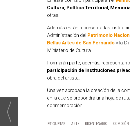
En esta comisión participarán el
Minis
Cultura, Política Territorial, Memo
otras.
Además están representadas instituci
Administración del
Patrimonio Nacion
Bellas Artes de San Fernando
y la Di
Ministerio de Cultura.
Formarán parte, además, representantes
participación de instituciones priva
obra del artista.
Una vez aprobada la creación de la com
en la que se propondrá una hoja de ruta 
conmemoración.
ARTE
BICENTENARIO
COMISIÓN