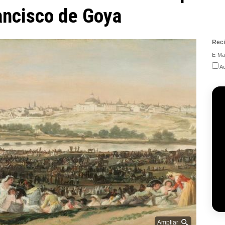
ancisco de Goya
Reci
E-Mai
Ac
Ampliar