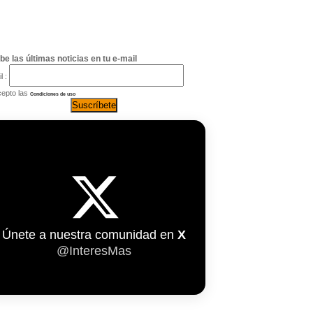
be las últimas noticias en tu e-mail
l :
epto las
Condiciones de uso
Únete a nuestra comunidad en
X
@InteresMas