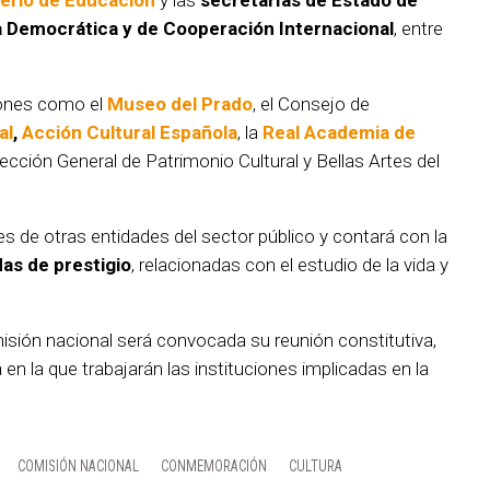
terio de Educación
y las
secretarías de Estado de
ria Democrática y de Cooperación Internacional
, entre
ones como el
Museo del Prado
, el Consejo de
al
,
Acción Cultural Español
a
, la
Real Academia de
rección General de Patrimonio Cultural y Bellas Artes del
 de otras entidades del sector público y contará con la
das de prestigio
, relacionadas con el estudio de la vida y
isión nacional será convocada su reunión constitutiva,
en la que trabajarán las instituciones implicadas en la
COMISIÓN NACIONAL
CONMEMORACIÓN
CULTURA