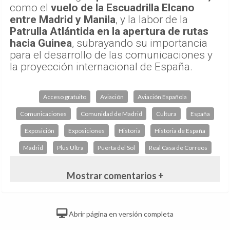
como el
vuelo de la Escuadrilla Elcano
entre Madrid y Manila
, y la labor de la
Patrulla Atlántida en la apertura de rutas
hacia Guinea
, subrayando su importancia
para el desarrollo de las comunicaciones y
la proyección internacional de España.
Acceso gratuito
Aviación
Aviación Española
Comunicaciones
Comunidad de Madrid
Cultura
España
Exposición
Exposiciones
Historia
Historia de España
Madrid
Plus Ultra
Puerta del Sol
Real Casa de Correos
Mostrar comentarios +
Abrir página en versión completa